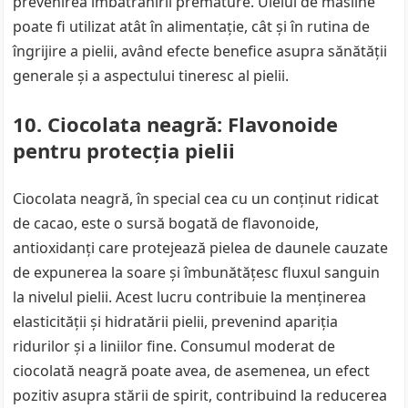
prevenirea îmbătrânirii premature. Uleiul de măsline
poate fi utilizat atât în alimentație, cât și în rutina de
îngrijire a pielii, având efecte benefice asupra sănătății
generale și a aspectului tineresc al pielii.
10. Ciocolata neagră: Flavonoide
pentru protecția pielii
Ciocolata neagră, în special cea cu un conținut ridicat
de cacao, este o sursă bogată de flavonoide,
antioxidanți care protejează pielea de daunele cauzate
de expunerea la soare și îmbunătățesc fluxul sanguin
la nivelul pielii. Acest lucru contribuie la menținerea
elasticității și hidratării pielii, prevenind apariția
ridurilor și a liniilor fine. Consumul moderat de
ciocolată neagră poate avea, de asemenea, un efect
pozitiv asupra stării de spirit, contribuind la reducerea