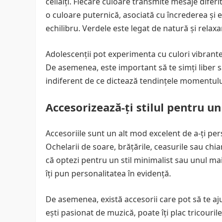
ceilalți. Fiecare culoare transmite mesaje dife
o culoare puternică, asociată cu încrederea și 
echilibru. Verdele este legat de natură și relaxa
Adolescenții pot experimenta cu culori vibrante
De asemenea, este important să te simți liber să
indiferent de ce dictează tendințele momentulu
Accesorizează-ți stilul pentru 
Accesoriile sunt un alt mod excelent de a-ți pers
Ochelarii de soare, brățările, ceasurile sau chiar
că optezi pentru un stil minimalist sau unul mai
îți pun personalitatea în evidență.
De asemenea, există accesorii care pot să te aj
ești pasionat de muzică, poate îți plac tricourile