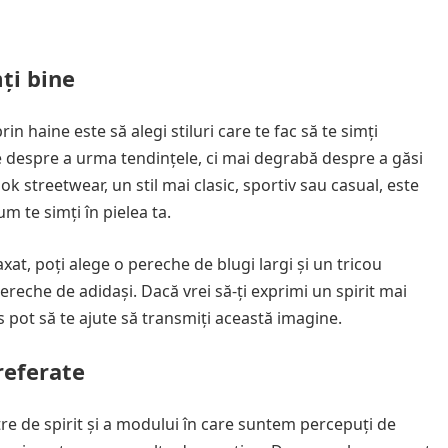
mți bine
n haine este să alegi stiluri care te fac să te simți
ie despre a urma tendințele, ci mai degrabă despre a găsi
ok streetwear, un stil mai clasic, sportiv sau casual, este
um te simți în pielea ta.
axat, poți alege o pereche de blugi largi și un tricou
ereche de adidași. Dacă vrei să-ți exprimi un spirit mai
s pot să te ajute să transmiți această imagine.
referate
tre de spirit și a modului în care suntem percepuți de