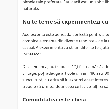
piesele tale preferate. Sau dacă ești un spirit 
naturale.
Nu te teme să experimentezi cu s
Adolescența este perioada perfectă pentru a expe
combina elemente din diverse tendințe – de la 
casual. A experimenta cu stiluri diferite te ajută 
încrezător.
De asemenea, nu trebuie să îți fie teamă să ado
vintage, poți adăuga articole din anii ’80 sau ’
subcultură, nu ezita să îți exprimi acest inter
trebuie să urmezi doar ceea ce fac ceilalți, ci să
Comoditatea este cheia