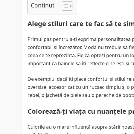
Continut
Alege stiluri care te fac să te si
Primul pas pentru a-ți exprima personalitatea pri
confortabil și încrezător. Moda nu trebuie să f
ceea ce te reprezintă. Fie că optezi pentru un lo
important ca hainele să îți reflecte cine ești și c
De exemplu, dacă îți place confortul și stilul rel
oversize, accesorizat cu un rucsac simplu și o p
rebel, o jachetă de piele sau o pereche de boot
Colorează-ți viața cu nuanțele p
Culorile au o mare influență asupra stării noas