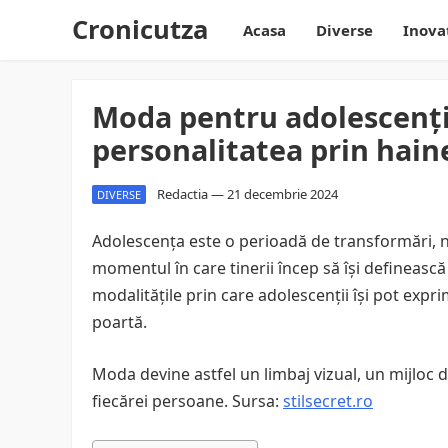
Cronicutza
Acasa
Diverse
Inova
Moda pentru adolescenți
personalitatea prin hain
Redactia
—
21 decembrie 2024
DIVERSE
Adolescența este o perioadă de transformări, nu
momentul în care tinerii încep să își definească 
modalitățile prin care adolescenții își pot expr
poartă.
Moda devine astfel un limbaj vizual, un mijloc de
fiecărei persoane. Sursa:
stilsecret.ro