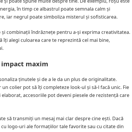
rite și poate spune multe despre tine. De exemplu, roșu este
energia, în timp ce albastrul poate semnala calm și
re, iar negrul poate simboliza misterul și sofisticarea.
 și combinații îndrăznețe pentru a-și exprima creativitatea.
 îți alegi culoarea care te reprezintă cel mai bine,
i.
un impact maxim
onaliza ținutele și de a le da un plus de originalitate.
 un colier pot să îți completeze look-ul și să-l facă unic. Fie
 elaborat, accesoriile pot deveni piesele de rezistență care
ute să transmiți un mesaj mai clar despre cine ești. Dacă
 cu logo-uri ale formațiilor tale favorite sau cu citate din