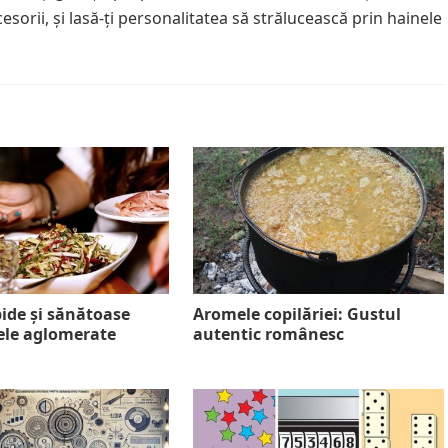
cesorii, și lasă-ți personalitatea să strălucească prin hainele
ide și sănătoase
Aromele copilăriei: Gustul
lele aglomerate
autentic românesc