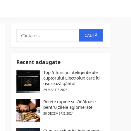
t
Caută
după:
Recent adaugate
Top 5 funcții inteligente ale
cuptorului Electrolux care îți
ușurează gătitul
29 MARTIE 2025
Rețete rapide și sănătoase
pentru zilele aglomerate
30 DECEMBRIE 2024
Cum va schimba inteligența