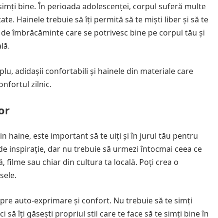
simți bine. În perioada adolescenței, corpul suferă multe
ate. Hainele trebuie să îți permită să te miști liber și să te
e de îmbrăcăminte care se potrivesc bine pe corpul tău și
lă.
mplu, adidașii confortabili și hainele din materiale care
onfortul zilnic.
or
in haine, este important să te uiți și în jurul tău pentru
e de inspirație, dar nu trebuie să urmezi întocmai ceea ce
, filme sau chiar din cultura ta locală. Poți crea o
sele.
pre auto-exprimare și confort. Nu trebuie să te simți
 să îți găsești propriul stil care te face să te simți bine în