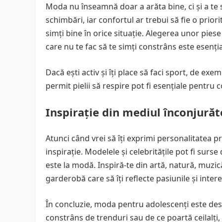
Moda nu înseamnă doar a arăta bine, ci și a te 
schimbări, iar confortul ar trebui să fie o priorit
simți bine în orice situație. Alegerea unor pies
care nu te fac să te simți constrâns este esenția
Dacă ești activ și îți place să faci sport, de exe
permit pielii să respire pot fi esențiale pentru c
Inspirație din mediul înconjurăt
Atunci când vrei să îți exprimi personalitatea pr
inspirație. Modelele și celebritățile pot fi surs
este la modă. Inspiră-te din artă, natură, muzică
garderobă care să îți reflecte pasiunile și intere
În concluzie, moda pentru adolescenți este des
constrâns de trenduri sau de ce poartă ceilalți, ci