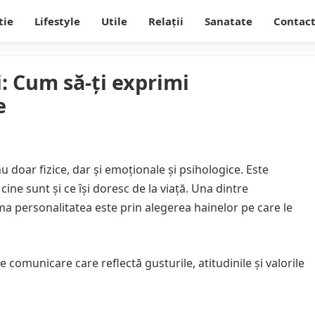
tie
Lifestyle
Utile
Relații
Sanatate
Contac
: Cum să-ți exprimi
e
 doar fizice, dar și emoționale și psihologice. Este
cine sunt și ce își doresc de la viață. Una dintre
ima personalitatea este prin alegerea hainelor pe care le
 comunicare care reflectă gusturile, atitudinile și valorile