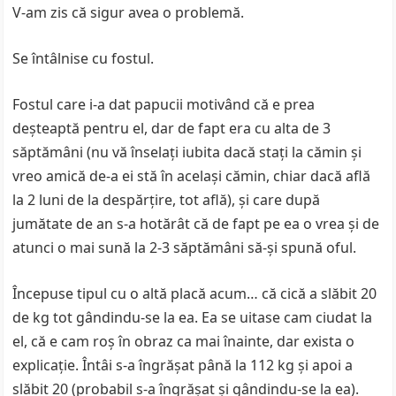
V-am zis că sigur avea o problemă.
Se întâlnise cu fostul.
Fostul care i-a dat papucii motivând că e prea
deșteaptă pentru el, dar de fapt era cu alta de 3
săptămâni (nu vă înselați iubita dacă stați la cămin și
vreo amică de-a ei stă în același cămin, chiar dacă află
la 2 luni de la despărțire, tot află), și care după
jumătate de an s-a hotărât că de fapt pe ea o vrea și de
atunci o mai sună la 2-3 săptămâni să-și spună oful.
Începuse tipul cu o altă placă acum… că cică a slăbit 20
de kg tot gândindu-se la ea. Ea se uitase cam ciudat la
el, că e cam roș în obraz ca mai înainte, dar exista o
explicație. Întâi s-a îngrășat până la 112 kg și apoi a
slăbit 20 (probabil s-a îngrășat și gândindu-se la ea).