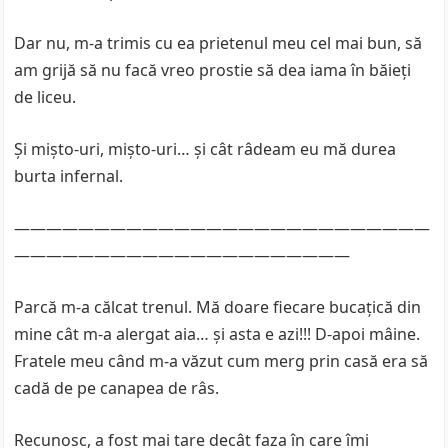
Dar nu, m-a trimis cu ea prietenul meu cel mai bun, să
am grijă să nu facă vreo prostie să dea iama în băieți
de liceu.
Și mișto-uri, mișto-uri… și cât râdeam eu mă durea
burta infernal.
——————————————————————————
—————————————————————
Parcă m-a călcat trenul. Mă doare fiecare bucațică din
mine cât m-a alergat aia… și asta e azi!!! D-apoi mâine.
Fratele meu când m-a văzut cum merg prin casă era să
cadă de pe canapea de râs.
Recunosc, a fost mai tare decât faza în care îmi