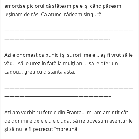
amorțise piciorul că stăteam pe el și când pășeam
leșinam de râs. Că atunci râdeam singură.
——————————————————————————
—————————————————————-
Azi e onomastica bunicii și surorii mele… aș fi vrut să le
văd… să le urez în față la mulți ani… să le ofer un
cadou… greu cu distanta asta.
——————————————————————————
—————————————————————–
Azi am vorbit cu fetele din Franța… mi-am amintit cât
de dor îmi e de ele… e ciudat să ne povestim aventurile
și să nu le fi petrecut împreună.