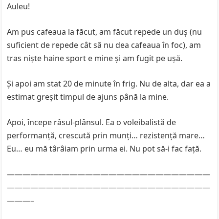
Auleu!
Am pus cafeaua la făcut, am făcut repede un duș (nu
suficient de repede cât să nu dea cafeaua în foc), am
tras niște haine sport e mine și am fugit pe ușă.
Și apoi am stat 20 de minute în frig. Nu de alta, dar ea a
estimat greșit timpul de ajuns până la mine.
Apoi, începe râsul-plânsul. Ea o voleibalistă de
performanță, crescută prin munți… rezistență mare…
Eu… eu mă târâiam prin urma ei. Nu pot să-i fac față.
——————————————————————————
——————————————————————————
———–