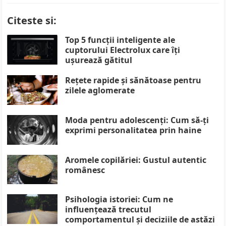
Citeste si:
Top 5 funcții inteligente ale
cuptorului Electrolux care îți
ușurează gătitul
Rețete rapide și sănătoase pentru
zilele aglomerate
Moda pentru adolescenți: Cum să-ți
exprimi personalitatea prin haine
Aromele copilăriei: Gustul autentic
românesc
Psihologia istoriei: Cum ne
influențează trecutul
comportamentul și deciziile de astăzi