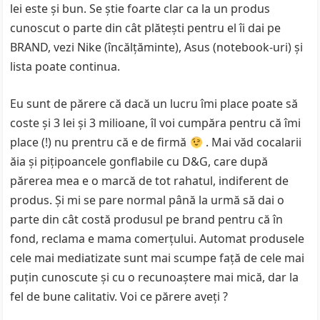
lei este şi bun. Se ştie foarte clar ca la un produs
cunoscut o parte din cât plăteşti pentru el îi dai pe
BRAND, vezi Nike (încălţăminte), Asus (notebook-uri) şi
lista poate continua.
Eu sunt de părere că dacă un lucru îmi place poate să
coste şi 3 lei şi 3 milioane, îl voi cumpăra pentru că îmi
place (!) nu prentru că e de firmă
. Mai văd cocalarii
ăia şi piţipoancele gonflabile cu D&G, care după
părerea mea e o marcă de tot rahatul, indiferent de
produs. Şi mi se pare normal până la urmă să dai o
parte din cât costă produsul pe brand pentru că în
fond, reclama e mama comerţului. Automat produsele
cele mai mediatizate sunt mai scumpe faţă de cele mai
puţin cunoscute şi cu o recunoaştere mai mică, dar la
fel de bune calitativ. Voi ce părere aveţi ?