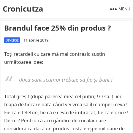
Cronicutza
MENU
Brandul face 25% din produs ?
11 aprilie 2019
DIVERSE
Toţi retardeii cu care mă mai contrazic susţin
următoarea idee:
dacă sunt scumpi trebuie să fie şi buni !
Total greşit (după părerea mea cel puţin) ! O să îţi iei
ţeapă de fiecare dată când vei vrea să îţi cumperi ceva !
Fie că e telefon, fie că e ceva de îmbrăcat, fie că e orice !
De ce ? Pentru că ai o gândire de cocalar care
consideră ca dacă un produs costă enşpe milioane de