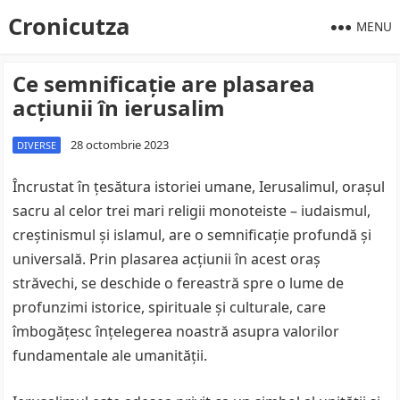
Cronicutza
MENU
Ce semnificație are plasarea
acțiunii în ierusalim
28 octombrie 2023
DIVERSE
Încrustat în țesătura istoriei umane, Ierusalimul, orașul
sacru al celor trei mari religii monoteiste – iudaismul,
creștinismul și islamul, are o semnificație profundă și
universală. Prin plasarea acțiunii în acest oraș
străvechi, se deschide o fereastră spre o lume de
profunzimi istorice, spirituale și culturale, care
îmbogățesc înțelegerea noastră asupra valorilor
fundamentale ale umanității.