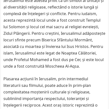
Ierusalimul este adesea privit ca un simbol al unității și
al diversității religioase, reflectând o istorie lungă și
complexă de înțelegeri și conflicte. Pentru iudaism,
acesta reprezintă locul unde a fost construit Templul
lui Solomon și locul cel mai sacru al religiei evreiești,
Zidul Plângerii. Pentru creștini, Ierusalimul adăpostește
locuri sfinte precum Biserica Sfântului Mormânt,
asociată cu moartea și învierea lui Isus Hristos. Pentru
islam, Ierusalimul este legat de Noaptea Călătoriei,
unde Profetul Mohamed a fost dus pe Cer, și este locul
unde a fost construită Moscheea Al-Aqsa.
Plasarea acțiunii în Ierusalim, prin intermediul
literaturii sau filmului, poate aduce în prim-plan
complexitatea moștenirii culturale și religioase,
subliniind importanța respectului, toleranței și
înțelegerii reciproce. Acest oraș istoric reprezintă o