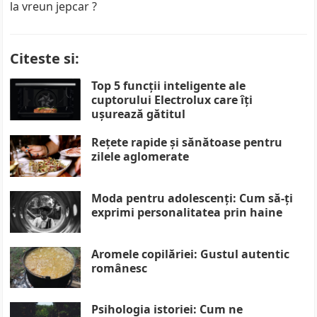
la vreun jepcar ?
Citeste si:
Top 5 funcții inteligente ale
cuptorului Electrolux care îți
ușurează gătitul
Rețete rapide și sănătoase pentru
zilele aglomerate
Moda pentru adolescenți: Cum să-ți
exprimi personalitatea prin haine
Aromele copilăriei: Gustul autentic
românesc
Psihologia istoriei: Cum ne