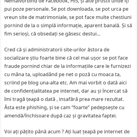
Nemaivorbind de Facebook, Hi5, şi alte prostii unde îţi
pui poze personale. Se pot downloada, se pot urca pe
vreun site de matrimoniale, se pot face multe chestiuni
pornind de la o simplă informaţie, aparent banală. Şi să
fim serioşi, că obsedaţi se găsesc destui…
Cred că şi administratorii site-urilor ăstora de
socializare ştiu foarte bine că cel mai uşor se pot face
fraude pornind chiar de la informaţiile care le furnizezi
cu mâna ta, uploadând pe net o poză cu moaca ta,
scriind pe blog una-alta etc. Am mai vorbit o dată aici
de confidenţialitatea pe internet, dar au şi încercat să
îmi tragă ţeapă o dată , insafără prea mare rezultat.
Ăsta este phishing, şi se cam “foarte” pedepseşte cu
amendă/închisoare după caz şi gravitatea faptei.
Voi aţi păţito până acum ? Aţi luat ţeapă pe internet de