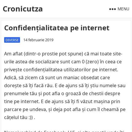
Cronicutza
MENU
Confidenţialitatea pe internet
14 februarie 2019
DIVERSE
Am aflat (dintr-o prostie pot spune) că mai toate site-
urile astea de socializare sunt cam 0 (zero) în ceea ce
priveşte confidenţialitatea utilizatorilor pe internet.
Adică, să zicem că sunt un maniac obsedat care
doreşte să îţi facă rău. E de ajuns să îţi ştiu numele sau
prenumele tău şi pot afla o groază de chestii despre
tine pe internet. E de ajuns să îţi fi văzut maşina prin
parcare pe undeva, şi deja pot afla şi cum îl cheamă pe
căţelul tău :)) .