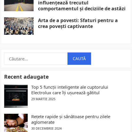
influențează trecutul
comportamentul și deciziile de astăzi
Arta de a povesti: Sfaturi pentru a
crea povești captivante
Caută
după:
Recent adaugate
Top 5 funcții inteligente ale cuptorului
Electrolux care îți ușurează gătitul
29 MARTIE 2025
Rețete rapide și sănătoase pentru zilele
aglomerate
30 DECEMBRIE 2024