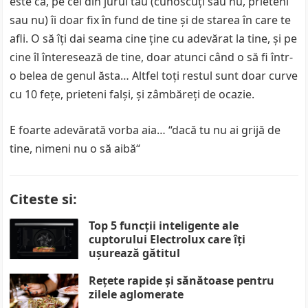
este că, pe cei din jurul tău (cunoscuţi sau nu, prieteni
sau nu) îi doar fix în fund de tine şi de starea în care te
afli. O să îţi dai seama cine ţine cu adevărat la tine, şi pe
cine îl înteresează de tine, doar atunci când o să fi într-
o belea de genul ăsta… Altfel toţi restul sunt doar curve
cu 10 feţe, prieteni falşi, şi zâmbăreţi de ocazie.
E foarte adevărată vorba aia… “dacă tu nu ai grijă de
tine, nimeni nu o să aibă“
Citeste si:
Top 5 funcții inteligente ale
cuptorului Electrolux care îți
ușurează gătitul
Rețete rapide și sănătoase pentru
zilele aglomerate