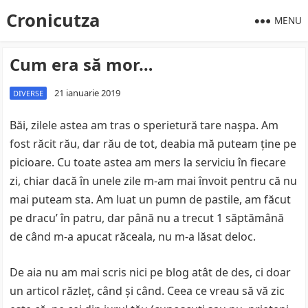
Cronicutza
MENU
Cum era să mor…
21 ianuarie 2019
DIVERSE
Băi, zilele astea am tras o sperietură tare naşpa. Am
fost răcit rău, dar rău de tot, deabia mă puteam ţine pe
picioare. Cu toate astea am mers la serviciu în fiecare
zi, chiar dacă în unele zile m-am mai învoit pentru că nu
mai puteam sta. Am luat un pumn de pastile, am făcut
pe dracu’ în patru, dar până nu a trecut 1 săptămână
de când m-a apucat răceala, nu m-a lăsat deloc.
De aia nu am mai scris nici pe blog atât de des, ci doar
un articol răzleţ, când şi când. Ceea ce vreau să vă zic