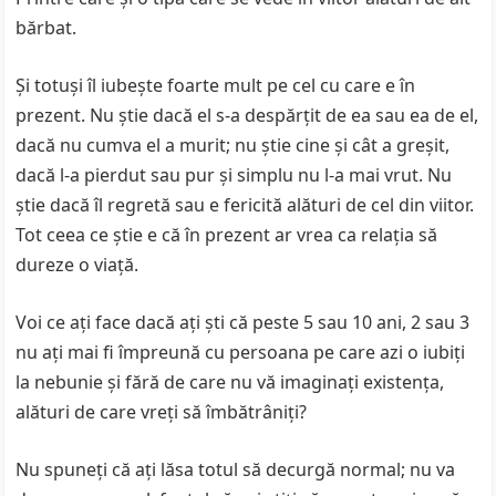
bărbat.
Și totuși îl iubește foarte mult pe cel cu care e în
prezent. Nu știe dacă el s-a despărțit de ea sau ea de el,
dacă nu cumva el a murit; nu știe cine și cât a greșit,
dacă l-a pierdut sau pur și simplu nu l-a mai vrut. Nu
știe dacă îl regretă sau e fericită alături de cel din viitor.
Tot ceea ce știe e că în prezent ar vrea ca relația să
dureze o viață.
Voi ce ați face dacă ați ști că peste 5 sau 10 ani, 2 sau 3
nu ați mai fi împreună cu persoana pe care azi o iubiți
la nebunie și fără de care nu vă imaginați existența,
alături de care vreți să îmbătrâniți?
Nu spuneți că ați lăsa totul să decurgă normal; nu va