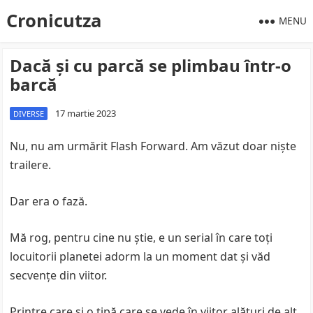
Cronicutza
MENU
Dacă și cu parcă se plimbau într-o
barcă
17 martie 2023
DIVERSE
Nu, nu am urmărit Flash Forward. Am văzut doar niște
trailere.
Dar era o fază.
Mă rog, pentru cine nu știe, e un serial în care toți
locuitorii planetei adorm la un moment dat și văd
secvențe din viitor.
Printre care și o tipă care se vede în viitor alături de alt