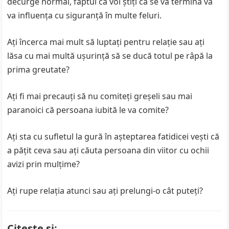
decurge normal, faptul că voi știți că se va termina vă
va influența cu siguranță în multe feluri.
Ați încerca mai mult să luptați pentru relație sau ați
lăsa cu mai multă ușurință să se ducă totul pe râpă la
prima greutate?
Ați fi mai precauți să nu comiteți greșeli sau mai
paranoici că persoana iubită le va comite?
Ați sta cu sufletul la gură în așteptarea fatidicei vești că
a pățit ceva sau ați căuta persoana din viitor cu ochii
avizi prin mulțime?
Ați rupe relația atunci sau ați prelungi-o cât puteți?
Citeste si: