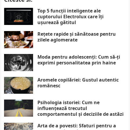
Top 5 funcții inteligente ale
cuptorului Electrolux care îți
ușurează gătitul
Rețete rapide și sănătoase pentru
zilele aglomerate
Moda pentru adolescenți: Cum să-ți
exprimi personalitatea prin haine
Aromele copilăriei: Gustul autentic
românesc
Psihologia istoriei: Cum ne
influențează trecutul
comportamentul și deciziile de astăzi
Arta de a povesti: Sfaturi pentru a