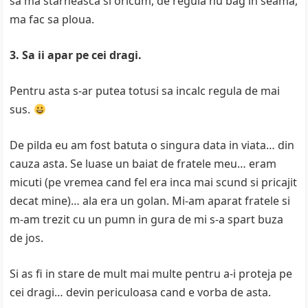
sa ma starneasca si oricum, de regula nu bag in seama,
ma fac sa ploua.
3. Sa ii apar pe cei dragi.
Pentru asta s-ar putea totusi sa incalc regula de mai
sus.
De pilda eu am fost batuta o singura data in viata… din
cauza asta. Se luase un baiat de fratele meu… eram
micuti (pe vremea cand fel era inca mai scund si pricajit
decat mine)… ala era un golan. Mi-am aparat fratele si
m-am trezit cu un pumn in gura de mi s-a spart buza
de jos.
Si as fi in stare de mult mai multe pentru a-i proteja pe
cei dragi… devin periculoasa cand e vorba de asta.