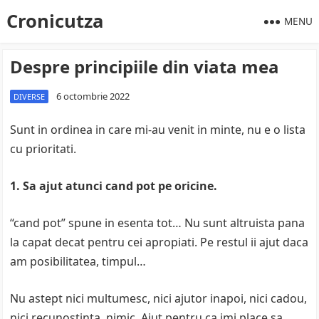
Cronicutza
MENU
Despre principiile din viata mea
6 octombrie 2022
DIVERSE
Sunt in ordinea in care mi-au venit in minte, nu e o lista
cu prioritati.
1. Sa ajut atunci cand pot pe oricine.
“cand pot” spune in esenta tot… Nu sunt altruista pana
la capat decat pentru cei apropiati. Pe restul ii ajut daca
am posibilitatea, timpul…
Nu astept nici multumesc, nici ajutor inapoi, nici cadou,
nici recunostinta, nimic. Ajut pentru ca imi place sa