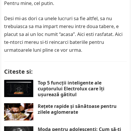
Pentru mine, cel putin.
Desi mi-as dori ca unele lucruri sa fie altfel, sa nu
trebuiasca sa ma impart mereu intre doua tabere, e
placut sa ai un loc numit “acasa”. Aici esti rasfatat. Aici
te-ntorci mereu si-ti reincarci bateriile pentru
urmatoarele luni pline ce vor urma.
Citeste si:
Top 5 funcții inteligente ale
cuptorului Electrolux care îți
ușurează gătitul
Rețete rapide și sănătoase pentru
zilele aglomerate
Moda pentru adolescenți: Cum să-ți