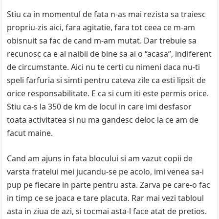
Stiu ca in momentul de fata n-as mai rezista sa traiesc
propriu-zis aici, fara agitatie, fara tot ceea ce m-am
obisnuit sa fac de cand m-am mutat. Dar trebuie sa
recunosc ca e al naibii de bine sa ai o “acasa”, indiferent
de circumstante. Aici nu te certi cu nimeni daca nu-ti
speli farfuria si simti pentru cateva zile ca esti lipsit de
orice responsabilitate. E ca si cum iti este permis orice.
Stiu ca-s la 350 de km de locul in care imi desfasor
toata activitatea si nu ma gandesc deloc la ce am de
facut maine.
Cand am ajuns in fata blocului si am vazut copii de
varsta fratelui mei jucandu-se pe acolo, imi venea sa-i
pup pe fiecare in parte pentru asta. Zarva pe care-o fac
in timp ce se joaca e tare placuta. Rar mai vezi tabloul
asta in ziua de azi, si tocmai asta-l face atat de pretios.