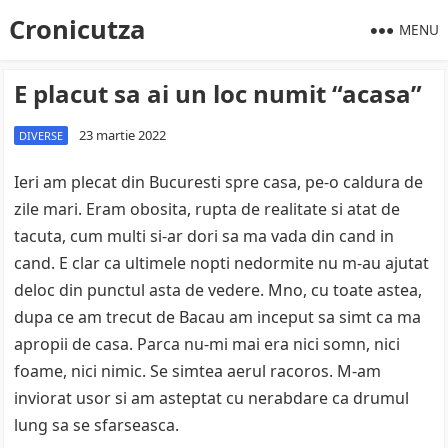
Cronicutza
MENU
E placut sa ai un loc numit “acasa”
23 martie 2022
DIVERSE
Ieri am plecat din Bucuresti spre casa, pe-o caldura de
zile mari. Eram obosita, rupta de realitate si atat de
tacuta, cum multi si-ar dori sa ma vada din cand in
cand. E clar ca ultimele nopti nedormite nu m-au ajutat
deloc din punctul asta de vedere. Mno, cu toate astea,
dupa ce am trecut de Bacau am inceput sa simt ca ma
apropii de casa. Parca nu-mi mai era nici somn, nici
foame, nici nimic. Se simtea aerul racoros. M-am
inviorat usor si am asteptat cu nerabdare ca drumul
lung sa se sfarseasca.