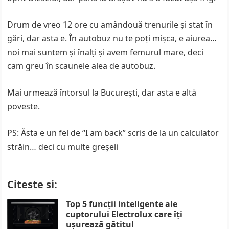
Drum de vreo 12 ore cu amândouă trenurile şi stat în
gări, dar asta e. În autobuz nu te poţi mişca, e aiurea…
noi mai suntem şi înalţi şi avem femurul mare, deci
cam greu în scaunele alea de autobuz.
Mai urmează întorsul la Bucureşti, dar asta e altă
poveste.
PS: Ăsta e un fel de “I am back” scris de la un calculator
străin… deci cu multe greşeli
Citeste si:
Top 5 funcții inteligente ale
cuptorului Electrolux care îți
ușurează gătitul