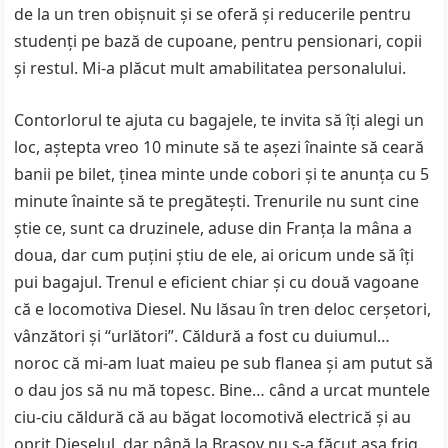
de la un tren obişnuit şi se oferă şi reducerile pentru
studenţi pe bază de cupoane, pentru pensionari, copii
şi restul. Mi-a plăcut mult amabilitatea personalului.
Contorlorul te ajuta cu bagajele, te invita să îţi alegi un
loc, aştepta vreo 10 minute să te aşezi înainte să ceară
banii pe bilet, ţinea minte unde cobori şi te anunţa cu 5
minute înainte să te pregăteşti. Trenurile nu sunt cine
ştie ce, sunt ca druzinele, aduse din Franţa la mâna a
doua, dar cum puţini ştiu de ele, ai oricum unde să îţi
pui bagajul. Trenul e eficient chiar şi cu două vagoane
că e locomotiva Diesel. Nu lăsau în tren deloc cerşetori,
vânzători şi “urlători”. Căldură a fost cu duiumul…
noroc că mi-am luat maieu pe sub flanea şi am putut să
o dau jos să nu mă topesc. Bine… când a urcat muntele
ciu-ciu căldură că au băgat locomotivă electrică şi au
oprit Dieselul, dar până la Braşov nu s-a făcut aşa frig.