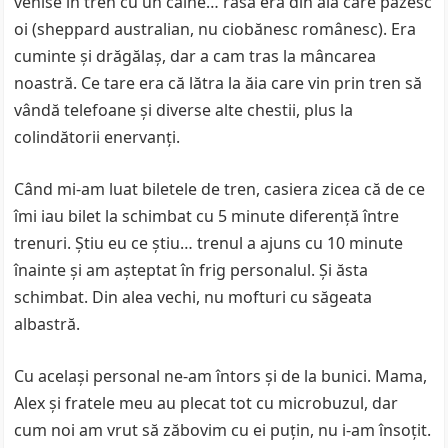
venise în tren cu un câine… rasa era din ăia care păzesc
oi (sheppard australian, nu ciobănesc românesc). Era
cuminte şi drăgălaş, dar a cam tras la mâncarea
noastră. Ce tare era că lătra la ăia care vin prin tren să
vândă telefoane şi diverse alte chestii, plus la
colindătorii enervanţi.
Când mi-am luat biletele de tren, casiera zicea că de ce
îmi iau bilet la schimbat cu 5 minute diferenţă între
trenuri. Ştiu eu ce ştiu… trenul a ajuns cu 10 minute
înainte şi am aşteptat în frig personalul. Şi ăsta
schimbat. Din alea vechi, nu mofturi cu săgeata
albastră.
Cu acelaşi personal ne-am întors şi de la bunici. Mama,
Alex şi fratele meu au plecat tot cu microbuzul, dar
cum noi am vrut să zăbovim cu ei puţin, nu i-am însoţit.