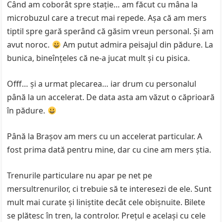
Când am coborât spre staţie… am făcut cu mâna la
microbuzul care a trecut mai repede. Aşa că am mers
tiptil spre gară sperând că găsim vreun personal. Şi am
avut noroc.
Am putut admira peisajul din pădure. La
bunica, bineînţeles că ne-a jucat mult şi cu pisica.
Offf… şi a urmat plecarea… iar drum cu personalul
până la un accelerat. De data asta am văzut o căprioară
în pădure.
Până la Braşov am mers cu un accelerat particular. A
fost prima dată pentru mine, dar cu cine am mers ştia.
Trenurile particulare nu apar pe net pe
mersultrenurilor, ci trebuie să te interesezi de ele. Sunt
mult mai curate şi liniştite decât cele obişnuite. Bilete
se plătesc în tren, la controlor. Preţul e acelaşi cu cele