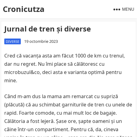
Cronicutza
MENU
Jurnal de tren şi diverse
19 octombrie 2023
DIVERSE
Cred că vacanţa asta am făcut 1000 de km cu trenul,
dar nu regret. Nu îmi place să călătoresc cu
microbuzul&co, deci asta e varianta optimă pentru
mine.
Când m-am dus la mama am remarcat cu supriză
(plăcută) că au schimbat garniturile de tren cu unele de
rapid. Foarte comode, cu mai mult loc de bagaje.
Călătoria a fost lejeră. Şase ore, şapte oameni şi un
câine într-un compartiment. Pentru că, da, cineva