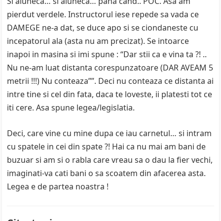
Si aluneca… si aluneca… pana cand.. POC. Asa am
pierdut verdele. Instructorul iese repede sa vada ce
DAMEGE ne-a dat, se duce apo si se ciondaneste cu
incepatorul ala (asta nu am precizat). Se intoarce
inapoi in masina si imi spune : “Dar stii ca e vina ta ?! ..
Nu ne-am luat distanta corespunzatoare (DAR AVEAM 5
metrii !!!) Nu conteaza””. Deci nu conteaza ce distanta ai
intre tine si cel din fata, daca te loveste, ii platesti tot ce
iti cere. Asa spune legea/legislatia.
Deci, care vine cu mine dupa ce iau carnetul… si intram
cu spatele in cei din spate ?! Hai ca nu mai am bani de
buzuar si am si o rabla care vreau sa o dau la fier vechi,
imaginati-va cati bani o sa scoatem din afacerea asta.
Legea e de partea noastra !