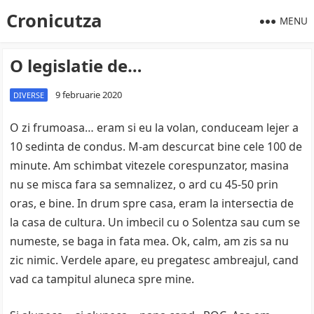
Cronicutza
MENU
O legislatie de…
9 februarie 2020
DIVERSE
O zi frumoasa… eram si eu la volan, conduceam lejer a
10 sedinta de condus. M-am descurcat bine cele 100 de
minute. Am schimbat vitezele corespunzator, masina
nu se misca fara sa semnalizez, o ard cu 45-50 prin
oras, e bine. In drum spre casa, eram la intersectia de
la casa de cultura. Un imbecil cu o Solentza sau cum se
numeste, se baga in fata mea. Ok, calm, am zis sa nu
zic nimic. Verdele apare, eu pregatesc ambreajul, cand
vad ca tampitul aluneca spre mine.