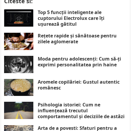
Citeste si:
Top 5 funcții inteligente ale
cuptorului Electrolux care îți
ușurează gătitul
Rețete rapide și sănătoase pentru
zilele aglomerate
Moda pentru adolescenți: Cum să-ți
exprimi personalitatea prin haine
Aromele copilăriei: Gustul autentic
românesc
Psihologia istoriei: Cum ne
influențează trecutul
comportamentul și deciziile de astăzi
Arta de a povesti: Sfaturi pentru a