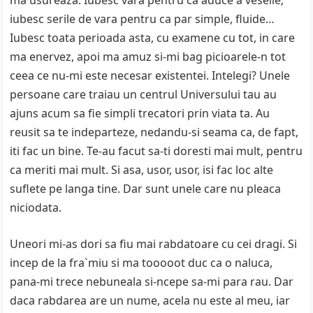
ma usureaza. Iubesc vara pentru ca aduce a veselie;
iubesc serile de vara pentru ca par simple, fluide…
Iubesc toata perioada asta, cu examene cu tot, in care
ma enervez, apoi ma amuz si-mi bag picioarele-n tot
ceea ce nu-mi este necesar existentei. Intelegi? Unele
persoane care traiau un centrul Universului tau au
ajuns acum sa fie simpli trecatori prin viata ta. Au
reusit sa te indeparteze, nedandu-si seama ca, de fapt,
iti fac un bine. Te-au facut sa-ti doresti mai mult, pentru
ca meriti mai mult. Si asa, usor, usor, isi fac loc alte
suflete pe langa tine. Dar sunt unele care nu pleaca
niciodata.
Uneori mi-as dori sa fiu mai rabdatoare cu cei dragi. Si
incep de la fra`miu si ma tooooot duc ca o naluca,
pana-mi trece nebuneala si-ncepe sa-mi para rau. Dar
daca rabdarea are un nume, acela nu este al meu, iar