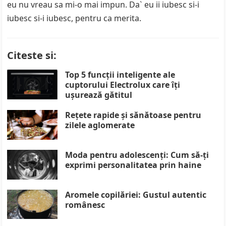
eu nu vreau sa mi-o mai impun. Da` eu ii iubesc si-i
iubesc si-i iubesc, pentru ca merita.
Citeste si:
Top 5 funcții inteligente ale
cuptorului Electrolux care îți
ușurează gătitul
Rețete rapide și sănătoase pentru
zilele aglomerate
Moda pentru adolescenți: Cum să-ți
exprimi personalitatea prin haine
Aromele copilăriei: Gustul autentic
românesc