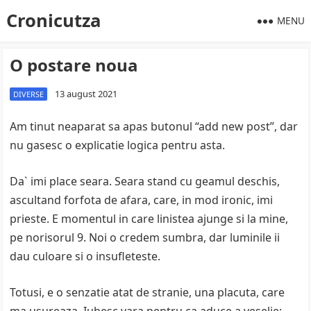
Cronicutza
MENU
O postare noua
13 august 2021
DIVERSE
Am tinut neaparat sa apas butonul “add new post”, dar
nu gasesc o explicatie logica pentru asta.
Da` imi place seara. Seara stand cu geamul deschis,
ascultand forfota de afara, care, in mod ironic, imi
prieste. E momentul in care linistea ajunge si la mine,
pe norisorul 9. Noi o credem sumbra, dar luminile ii
dau culoare si o insufleteste.
Totusi, e o senzatie atat de stranie, una placuta, care