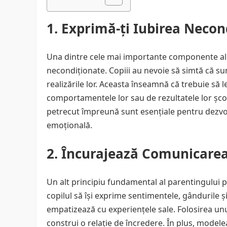
1. Exprimă-ți Iubirea Necon
Una dintre cele mai importante componente ale 
necondiționate. Copiii au nevoie să simtă că sun
realizările lor. Aceasta înseamnă că trebuie să l
comportamentele lor sau de rezultatele lor școla
petrecut împreună sunt esențiale pentru dezvolt
emoțională.
2. Încurajează Comunicare
Un alt principiu fundamental al parentingului p
copilul să își exprime sentimentele, gândurile și
empatizează cu experiențele sale. Folosirea unui
construi o relație de încredere. În plus, model