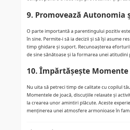
9. Promovează Autonomia și
O parte importantă a parentingului pozitiv este
în sine. Permite-i să ia decizii și să își asume r
timp ghidare și suport. Recunoașterea eforturil
de sine sănătoase și la formarea unei atitudini p
10. Împărtășește Momente 
Nu uita să petreci timp de calitate cu copilul tău
Momentele de joacă, discuțiile relaxate și activi
la crearea unor amintiri plăcute. Aceste experien
menținerea unei atmosfere armonioase în fami