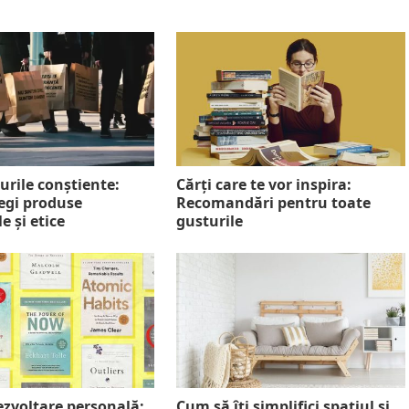
rile conștiente:
Cărți care te vor inspira:
egi produse
Recomandări pentru toate
e și etice
gusturile
ezvoltare personală:
Cum să îți simplifici spațiul și