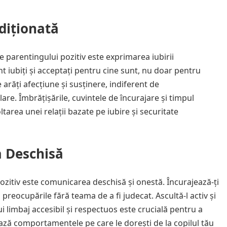
diționată
parentingului pozitiv este exprimarea iubirii
t iubiți și acceptați pentru cine sunt, nu doar pentru
e arăți afecțiune și susținere, indiferent de
re. Îmbrățișările, cuvintele de încurajare și timpul
area unei relații bazate pe iubire și securitate
a Deschisă
ozitiv este comunicarea deschisă și onestă. Încurajează-ți
 preocupările fără teama de a fi judecat. Ascultă-l activ și
 limbaj accesibil și respectuos este crucială pentru a
ează comportamentele pe care le dorești de la copilul tău