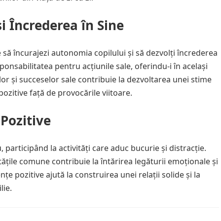
 Încrederea în Sine
 să încurajezi autonomia copilului și să dezvolți încrederea
esponsabilitatea pentru acțiunile sale, oferindu-i în același
or și succeselor sale contribuie la dezvoltarea unei stime
ozitive față de provocările viitoare.
Pozitive
, participând la activități care aduc bucurie și distracție.
tățile comune contribuie la întărirea legăturii emoționale și
țe pozitive ajută la construirea unei relații solide și la
lie.