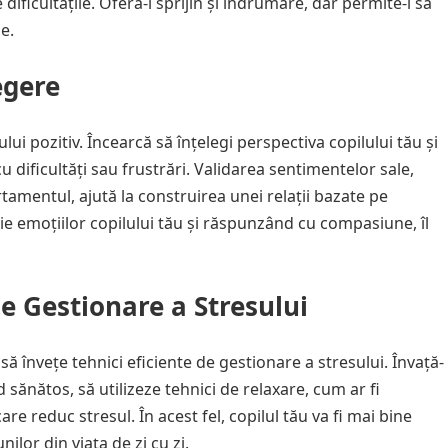
dificultățile. Oferă-i sprijin și îndrumare, dar permite-i să
e.
egere
i pozitiv. Încearcă să înțelegi perspectiva copilului tău și
u dificultăți sau frustrări. Validarea sentimentelor sale,
tamentul, ajută la construirea unei relații bazate pe
ie emoțiilor copilului tău și răspunzând cu compasiune, îl
de Gestionare a Stresului
 să învețe tehnici eficiente de gestionare a stresului. Învață-
d sănătos, să utilizeze tehnici de relaxare, cum ar fi
care reduc stresul. În acest fel, copilul tău va fi mai bine
ilor din viața de zi cu zi.