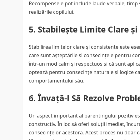
Recompensele pot include laude verbale, timp su
realizările copilului.
5. Stabilește Limite Clare ș
Stabilirea limitelor clare și consistente este ese
care sunt așteptările și consecințele pentru co
într-un mod calm și respectuos și că sunt aplica
optează pentru consecințe naturale și logice ca
comportamentului său.
6. Învață-l Să Rezolve Prob
Un aspect important al parentingului pozitiv est
constructiv. În loc să oferi soluții imediat, încur
consecințelor acestora. Acest proces nu doar că d