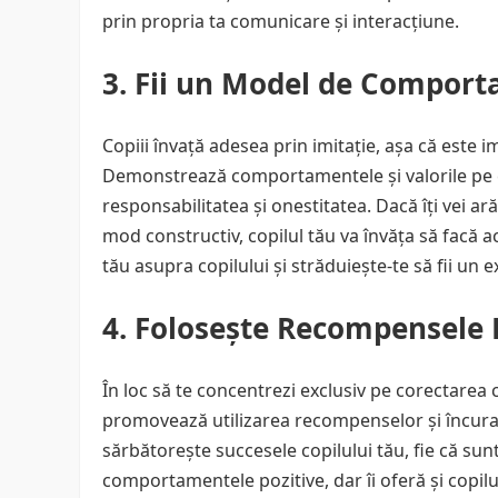
prin propria ta comunicare și interacțiune.
3. Fii un Model de Compor
Copiii învață adesea prin imitație, așa că este
Demonstrează comportamentele și valorile pe car
responsabilitatea și onestitatea. Dacă îți vei arăt
mod constructiv, copilul tău va învăța să facă 
tău asupra copilului și străduiește-te să fii un 
4. Folosește Recompensele 
În loc să te concentrezi exclusiv pe corectare
promovează utilizarea recompenselor și încura
sărbătorește succesele copilului tău, fie că sun
comportamentele pozitive, dar îi oferă și copilu