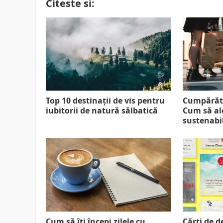
Citeste si:
Top 10 destinații de vis pentru
Cumpărătu
iubitorii de natură sălbatică
Cum să al
sustenabil
Cum să îți începi zilele cu
Cărți de d