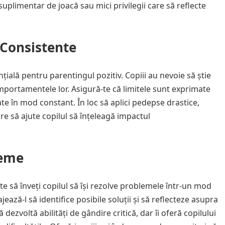
plimentar de joacă sau mici privilegii care să reflecte
i Consistente
nțială pentru parentingul pozitiv. Copiii au nevoie să știe
mportamentele lor. Asigură-te că limitele sunt exprimate
te în mod constant. În loc să aplici pedepse drastice,
re să ajute copilul să înțeleagă impactul
leme
e să înveți copilul să își rezolve problemele într-un mod
ajează-l să identifice posibile soluții și să reflecteze asupra
ezvoltă abilități de gândire critică, dar îi oferă copilului