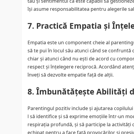
tău și sentimentul că este capabil să gestioneze 
își asume responsabilitatea pentru alegerile sal
7. Practică Empatia și Înțel
Empatia este un component cheie al parentingulu
să te pui în locul său atunci când se confruntă c
chiar și atunci când nu ești de acord cu compor
respect și înțelegere reciprocă. Acordând atenț
înveți să dezvolte empatie față de alții.
8. Îmbunătățește Abilități 
Parentingul pozitiv include și ajutarea copilului
l să identifice și să exprime emoțiile într-un mo
respirația profundă, și să participe la activități 
echipat pentru a face față provocărilor și presiun