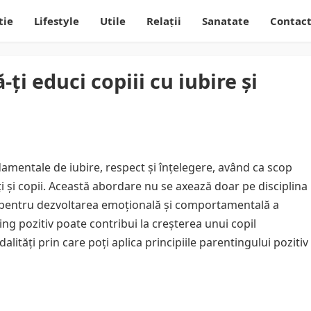
tie
Lifestyle
Utile
Relații
Sanatate
Contac
ți educi copiii cu iubire și
damentale de iubire, respect și înțelegere, având ca scop
i și copii. Această abordare nu se axează doar pe disciplina
ide pentru dezvoltarea emoțională și comportamentală a
ng pozitiv poate contribui la creșterea unui copil
dalități prin care poți aplica principiile parentingului pozitiv