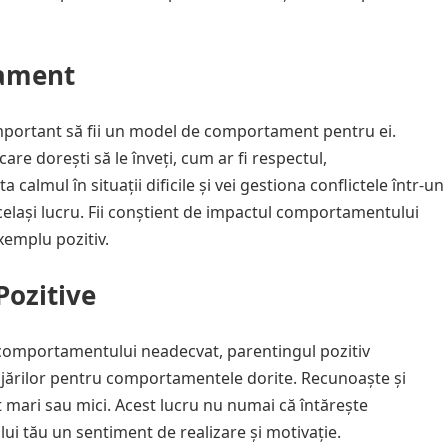
tament
 important să fii un model de comportament pentru ei.
e dorești să le înveți, cum ar fi respectul,
a calmul în situații dificile și vei gestiona conflictele într-un
același lucru. Fii conștient de impactul comportamentului
exemplu pozitiv.
Pozitive
a comportamentului neadecvat, parentingul pozitiv
jărilor pentru comportamentele dorite. Recunoaște și
t mari sau mici. Acest lucru nu numai că întărește
lui tău un sentiment de realizare și motivație.