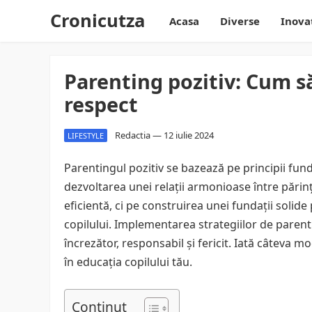
Cronicutza
Acasa
Diverse
Inova
Parenting pozitiv: Cum să-
respect
Redactia
—
12 iulie 2024
LIFESTYLE
Parentingul pozitiv se bazează pe principii fun
dezvoltarea unei relații armonioase între părinț
eficientă, ci pe construirea unei fundații sol
copilului. Implementarea strategiilor de parenti
încrezător, responsabil și fericit. Iată câteva mo
în educația copilului tău.
Continut