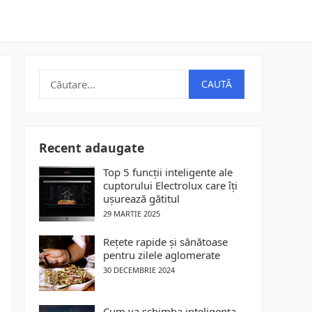
t
Caută
după:
Recent adaugate
Top 5 funcții inteligente ale
cuptorului Electrolux care îți
ușurează gătitul
29 MARTIE 2025
Rețete rapide și sănătoase
pentru zilele aglomerate
30 DECEMBRIE 2024
Cum va schimba inteligența