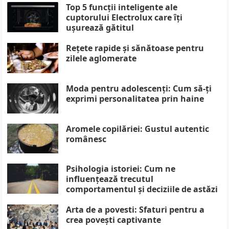
Top 5 funcții inteligente ale
cuptorului Electrolux care îți
ușurează gătitul
Rețete rapide și sănătoase pentru
zilele aglomerate
Moda pentru adolescenți: Cum să-ți
exprimi personalitatea prin haine
Aromele copilăriei: Gustul autentic
românesc
Psihologia istoriei: Cum ne
influențează trecutul
comportamentul și deciziile de astăzi
Arta de a povesti: Sfaturi pentru a
crea povești captivante