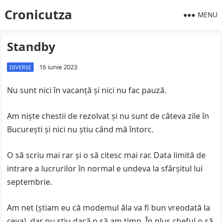
Cronicutza
MENU
Standby
16 iunie 2023
DIVERSE
Nu sunt nici în vacanță și nici nu fac pauză.
Am niște chestii de rezolvat și nu sunt de câteva zile în
București și nici nu știu când mă întorc.
O să scriu mai rar și o să citesc mai rar. Data limită de
intrare a lucrurilor în normal e undeva la sfârșitul lui
septembrie.
Am net (știam eu că modemul ăla va fi bun vreodată la
ceva), dar nu știu dacă o să am timp. În plus cheful o să