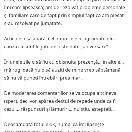
îmi cam lipsească; am de rezolvat probleme personale
și familiare care de fapt prin simplul fapt că am plecat
s-au rezolvat pe jumătate.
Articole o să apară; cel puțin cele programate din
cauza că sunt legate de niște date „aniversare”.
În unele zile o să fiu cu obișnuita prezență… în altele…
mă rog, dacă nu o să auziți de mine vreo săptămână,
să nu vă puneți întrebări prea mari.
De moderarea comentariilor se va ocupa altcineva
(sper), deci vor apărea destul de repede unde ca fi
cazul… răspunsuri și lămuriri… nu știu, așteptați…
Deocamdată totul e ok, numai că îmi lipsește