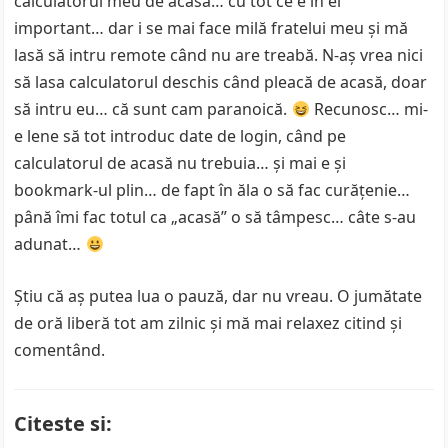
calculatorul meu de acasă… cu tot ce e în el
important… dar i se mai face milă fratelui meu și mă
lasă să intru remote când nu are treabă. N-aș vrea nici
să lasa calculatorul deschis când pleacă de acasă, doar
să intru eu… că sunt cam paranoică.
Recunosc… mi-
e lene să tot introduc date de login, când pe
calculatorul de acasă nu trebuia… și mai e și
bookmark-ul plin… de fapt în ăla o să fac curățenie…
până îmi fac totul ca „acasă” o să tâmpesc… câte s-au
adunat…
Știu că aș putea lua o pauză, dar nu vreau. O jumătate
de oră liberă tot am zilnic și mă mai relaxez citind și
comentând.
Citeste si: