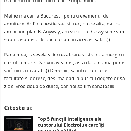
ma plimb de colo-colo cu acte dupa mine.
Maine ma car la Bucuresti, pentru examenul de
admitere. Ar fi o chestie sa-l si trec; nu de alta, dar n-
am niciun plan B. Anyway, am vorbit cu Cassy si ne vom
sopti raspunsurile daca picam in aceeasi sala. :))
Pana mea, is vesela si increzatoare si si si cica merg cu
cortul la mare. Dar voi avea net, asta daca nu ma pune
var`miu la invatat. :)) Deeeciiii, sa intre toti la ce
facultate-si doresc, desi ma gadila buricul degetelor sa
zic si vreo doua de dulce, dar noi sa fim sanatosiii!
Citeste si:
Top 5 funcții inteligente ale
cuptorului Electrolux care îți
ușurează gătitul