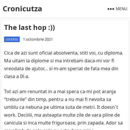
Cronicutza
MENU
The last hop :))
1 octombrie 2021
DIVERSE
Cica de azi sunt oficial absolventa, stiti voi, cu diploma.
Ma uitam la diplome si ma intrebam daca-mi vor fi
vreodata de ajutor… si m-am speriat de fata mea din
clasa a IX-a.
Tot azi am renuntat in a mai spera ca-mi pot aranja
“treburile” din timp, pentru a nu mai fi nevoita sa
umblu ca nebuna pe ultima suta de metri. It doesn`t
work. Deciiiii, ma asteapta multe zile de vara pline de
canicula si inca multe friguroase, prin zapada. Ador sa