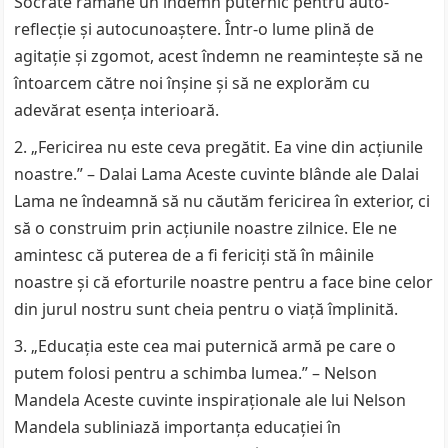
Socrate rămâne un îndemn puternic pentru auto-
reflecție și autocunoaștere. Într-o lume plină de
agitație și zgomot, acest îndemn ne reamintește să ne
întoarcem către noi înșine și să ne explorăm cu
adevărat esența interioară.
„Fericirea nu este ceva pregătit. Ea vine din acțiunile
noastre.” – Dalai Lama Aceste cuvinte blânde ale Dalai
Lama ne îndeamnă să nu căutăm fericirea în exterior, ci
să o construim prin acțiunile noastre zilnice. Ele ne
amintesc că puterea de a fi fericiți stă în mâinile
noastre și că eforturile noastre pentru a face bine celor
din jurul nostru sunt cheia pentru o viață împlinită.
„Educația este cea mai puternică armă pe care o
putem folosi pentru a schimba lumea.” – Nelson
Mandela Aceste cuvinte inspiraționale ale lui Nelson
Mandela subliniază importanța educației în