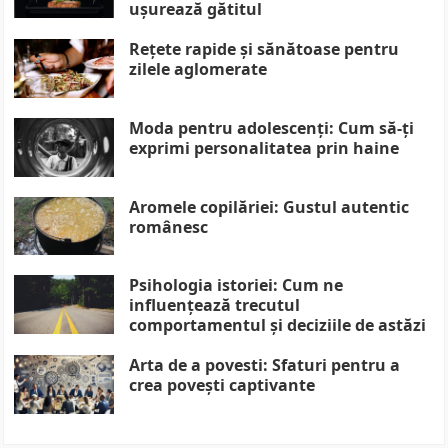
ușurează gătitul
Rețete rapide și sănătoase pentru
zilele aglomerate
Moda pentru adolescenți: Cum să-ți
exprimi personalitatea prin haine
Aromele copilăriei: Gustul autentic
românesc
Psihologia istoriei: Cum ne
influențează trecutul
comportamentul și deciziile de astăzi
Arta de a povesti: Sfaturi pentru a
crea povești captivante