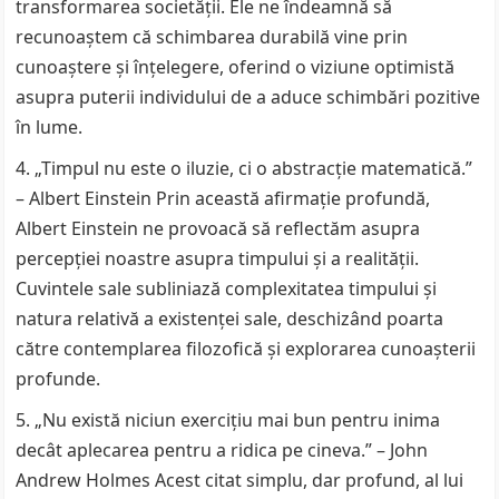
transformarea societății. Ele ne îndeamnă să
recunoaștem că schimbarea durabilă vine prin
cunoaștere și înțelegere, oferind o viziune optimistă
asupra puterii individului de a aduce schimbări pozitive
în lume.
„Timpul nu este o iluzie, ci o abstracție matematică.”
– Albert Einstein Prin această afirmație profundă,
Albert Einstein ne provoacă să reflectăm asupra
percepției noastre asupra timpului și a realității.
Cuvintele sale subliniază complexitatea timpului și
natura relativă a existenței sale, deschizând poarta
către contemplarea filozofică și explorarea cunoașterii
profunde.
„Nu există niciun exercițiu mai bun pentru inima
decât aplecarea pentru a ridica pe cineva.” – John
Andrew Holmes Acest citat simplu, dar profund, al lui