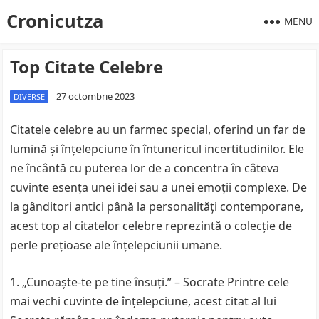
Cronicutza
MENU
Top Citate Celebre
27 octombrie 2023
DIVERSE
Citatele celebre au un farmec special, oferind un far de
lumină și înțelepciune în întunericul incertitudinilor. Ele
ne încântă cu puterea lor de a concentra în câteva
cuvinte esența unei idei sau a unei emoții complexe. De
la gânditori antici până la personalități contemporane,
acest top al citatelor celebre reprezintă o colecție de
perle prețioase ale înțelepciunii umane.
„Cunoaște-te pe tine însuți.” – Socrate Printre cele
mai vechi cuvinte de înțelepciune, acest citat al lui