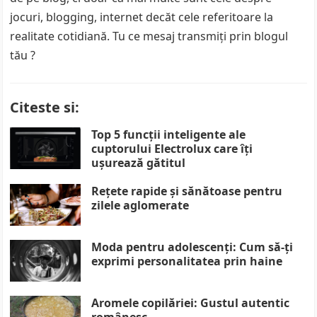
jocuri, blogging, internet decăt cele referitoare la
realitate cotidiană. Tu ce mesaj transmiţi prin blogul
tău ?
Citeste si:
Top 5 funcții inteligente ale
cuptorului Electrolux care îți
ușurează gătitul
Rețete rapide și sănătoase pentru
zilele aglomerate
Moda pentru adolescenți: Cum să-ți
exprimi personalitatea prin haine
Aromele copilăriei: Gustul autentic
românesc