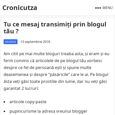
Cronicutza
MENU
Tu ce mesaj transimiţi prin blogul
tău ?
13 septembrie 2018
DIVERSE
Am citit pe mai multe bloguri treaba asta, şi eram şi eu
ferm convins că articolele de pe blogul tău vorbesc
despre ce fel de persoană eşti şi spune multe
deasemenea şi despre “păsăricile” care le ai. Pe blogul
ăsta veţi găsi toate prostiile din lume, dar nu veţi găsi
garantat 2 lucruri:
articole copy-paste
pupincurisme la adresa vreunui blogger