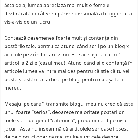
ăsta deja, lumea apreciază mai mult o femeie
dezbrăcată decât vreo părere personală a blogger-ului
vis-a-vis de un lucru.
Contează desemenea foarte mult şi contanţa din
postările tale, pentru că atunci când scrii pe un blog x
articole pe zi în fiecare zi nu este acelaşi lucru cu 1
articol la 2 zile (cazul meu). Atunci când ai o contanţă în
articole lumea va intra mai des pentru că ştie că tu vei
posta şi astăzi un articol pe blog, pentru că aşa faci
mereu.
Mesajul pe care îl transmite blogul meu nu cred că este
unul foarte “serios”, deoarece majoritate postărilor
mele sunt de genul “caterincă”, predominant pe nişa
jocuri. Asta nu înseamnă că articolele serioase lipsesc
de pe blog, ci doar că mai multe sunt cele despre