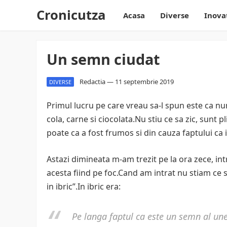
Cronicutza
Acasa
Diverse
Inova
Un semn ciudat
Redactia
—
11 septembrie 2019
DIVERSE
Primul lucru pe care vreau sa-l spun este ca 
cola, carne si ciocolata.Nu stiu ce sa zic, sunt
poate ca a fost frumos si din cauza faptului ca
Astazi dimineata m-am trezit pe la ora zece, intr
acesta fiind pe foc.Cand am intrat nu stiam ce s
in ibric”.In ibric era:
Pe langa faptul ca este un semn al une