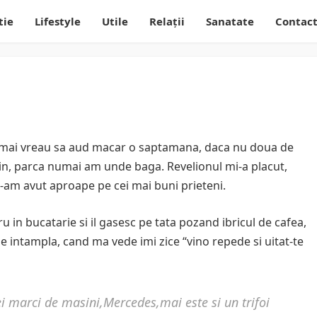
tie
Lifestyle
Utile
Relații
Sanatate
Contac
numai vreau sa aud macar o saptamana, daca nu doua de
 plin, parca numai am unde baga. Revelionul mi-a placut,
 i-am avut aproape pe cei mai buni prieteni.
u in bucatarie si il gasesc pe tata pozand ibricul de cafea,
e intampla, cand ma vede imi zice “vino repede si uitat-te
i marci de masini,Mercedes,mai este si un trifoi