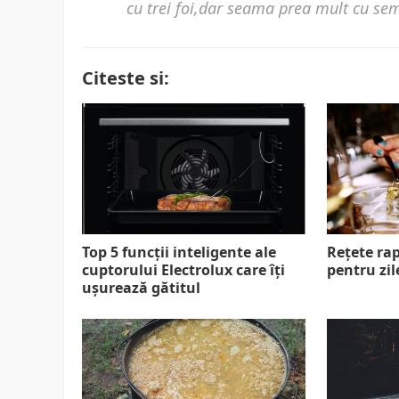
cu trei foi,dar seama prea mult cu sem
Citeste si:
Top 5 funcții inteligente ale
Rețete rap
cuptorului Electrolux care îți
pentru zi
ușurează gătitul