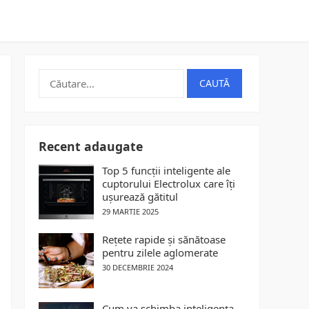
t
Caută
după:
Recent adaugate
Top 5 funcții inteligente ale
cuptorului Electrolux care îți
ușurează gătitul
29 MARTIE 2025
Rețete rapide și sănătoase
pentru zilele aglomerate
30 DECEMBRIE 2024
Cum va schimba inteligența