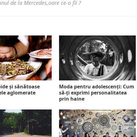
nul de la Mercedes,oare ce-o fii ?
ide și sănătoase
Moda pentru adolescenți: Cum
lele aglomerate
să-ți exprimi personalitatea
prin haine