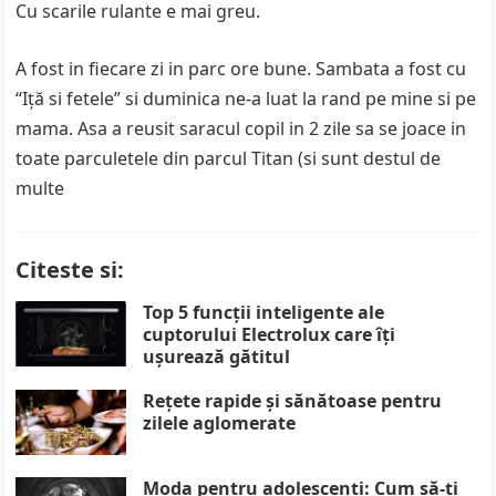
Cu scarile rulante e mai greu.
A fost in fiecare zi in parc ore bune. Sambata a fost cu
“Iță si fetele” si duminica ne-a luat la rand pe mine si pe
mama. Asa a reusit saracul copil in 2 zile sa se joace in
toate parculetele din parcul Titan (si sunt destul de
multe
Citeste si:
Top 5 funcții inteligente ale
cuptorului Electrolux care îți
ușurează gătitul
Rețete rapide și sănătoase pentru
zilele aglomerate
Moda pentru adolescenți: Cum să-ți