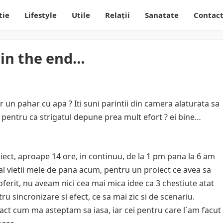
tie
Lifestyle
Utile
Relații
Sanatate
Contac
 in the end…
ar un pahar cu apa ? Iti suni parintii din camera alaturata sa
 pentru ca strigatul depune prea mult efort ? ei bine…
oiect, aproape 14 ore, in continuu, de la 1 pm pana la 6 am
l vietii mele de pana acum, pentru un proiect ce avea sa
ferit, nu aveam nici cea mai mica idee ca 3 chestiute atat
u sincronizare si efect, ce sa mai zic si de scenariu.
xact cum ma asteptam sa iasa, iar cei pentru care l`am facut