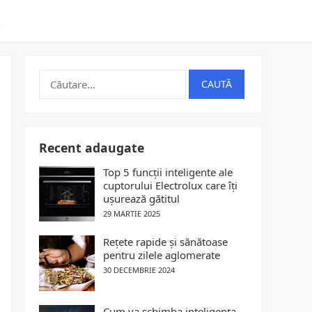
t
Caută
după:
Recent adaugate
Top 5 funcții inteligente ale
cuptorului Electrolux care îți
ușurează gătitul
29 MARTIE 2025
Rețete rapide și sănătoase
pentru zilele aglomerate
30 DECEMBRIE 2024
Cum va schimba inteligența