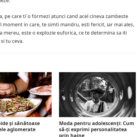
neze.
ia, pe care ti`o formezi atunci cand acel cineva zambeste
cel moment in care, te simti mandru, esti fericit, iar mai ales,
mereu, este o explozie euforica, ce te determina sa iti
 si tu ceva.
ide și sănătoase
Moda pentru adolescenți: Cum
lele aglomerate
să-ți exprimi personalitatea
prin haine