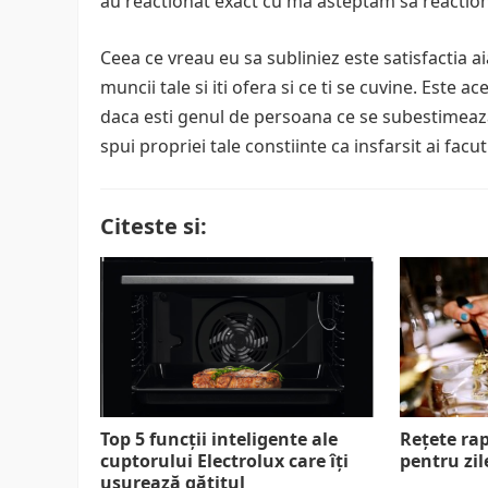
au reactionat exact cu ma asteptam sa reactio
Ceea ce vreau eu sa subliniez este satisfactia a
muncii tale si iti ofera si ce ti se cuvine. Este a
daca esti genul de persoana ce se subestimeaza 
spui propriei tale constiinte ca insfarsit ai facut
Citeste si:
Top 5 funcții inteligente ale
Rețete rap
cuptorului Electrolux care îți
pentru zi
ușurează gătitul