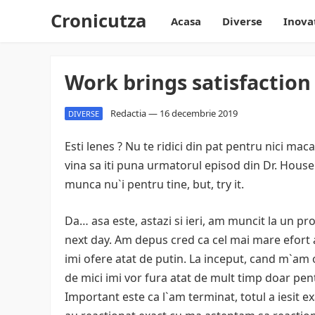
Cronicutza
Acasa
Diverse
Inova
Work brings satisfaction
Redactia
—
16 decembrie 2019
DIVERSE
Esti lenes ? Nu te ridici din pat pentru nici mac
vina sa iti puna urmatorul episod din Dr. House
munca nu`i pentru tine, but, try it.
Da… asa este, astazi si ieri, am muncit la un pr
next day. Am depus cred ca cel mai mare efort a
imi ofere atat de putin. La inceput, cand m`am o
de mici imi vor fura atat de mult timp doar pentr
Important este ca l`am terminat, totul a iesit e