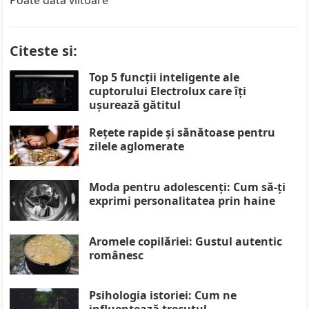
Poate data viitoare
Citeste si:
Top 5 funcții inteligente ale
cuptorului Electrolux care îți
ușurează gătitul
Rețete rapide și sănătoase pentru
zilele aglomerate
Moda pentru adolescenți: Cum să-ți
exprimi personalitatea prin haine
Aromele copilăriei: Gustul autentic
românesc
Psihologia istoriei: Cum ne