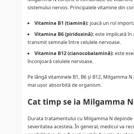
sistemului nervos. Principalele vitamine din 
Vitamina B1 (tiamină):
joacă un rol import
Vitamina B6 (piridoxină):
este implicată în
transmit semnale între celulele nervoase.
Vitamina B12 (cianocobalamină):
este ese
înconjoară celulele nervoase.
Pe lângă vitaminele B1, B6 și B12, Milgamma N 
mai ușor absorbită de organism.
Cat timp se ia Milgamma N
Durata tratamentului cu Milgamma N depinde de
severitatea acesteia. În general, medicul va r