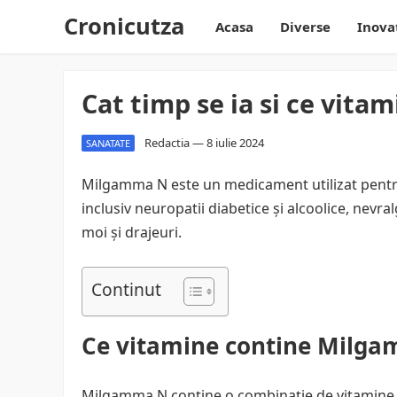
Cronicutza
Acasa
Diverse
Inova
Cat timp se ia si ce vit
Redactia
—
8 iulie 2024
SANATATE
Milgamma N este un medicament utilizat pentru a
inclusiv neuropatii diabetice și alcoolice, nevral
moi și drajeuri.
Continut
Ce vitamine contine Milg
Milgamma N conține o combinație de vitamine d