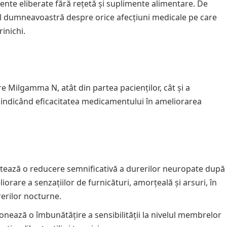
ente eliberate fără rețetă și suplimente alimentare. De
l dumneavoastră despre orice afecțiuni medicale pe care
rinichi.
 Milgamma N, atât din partea pacienților, cât și a
e, indicând eficacitatea medicamentului în ameliorarea
rtează o reducere semnificativă a durerilor neuropate după
rare a senzațiilor de furnicături, amorțeală și arsuri, în
rerilor nocturne.
onează o îmbunătățire a sensibilității la nivelul membrelor