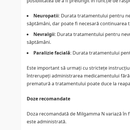
posibilitatea de a fi prelungit în funcție de răsp
Neuropatii
: Durata tratamentului pentru neu
săptămâni, dar poate fi necesară continuarea 
Nevralgii
: Durata tratamentului pentru nevra
săptămâni.
Paralizie facială
: Durata tratamentului pent
Este important să urmați cu strictețe instrucțiu
întrerupeți administrarea medicamentului fără a
prematură a tratamentului poate duce la reapa
Doze recomandate
Doza recomandată de Milgamma N variază în fu
este administrată.