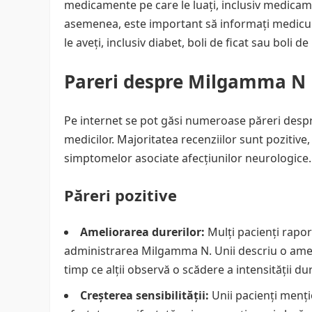
medicamente pe care le luați, inclusiv medicam
asemenea, este important să informați medicu
le aveți, inclusiv diabet, boli de ficat sau boli de 
Pareri despre Milgamma N
Pe internet se pot găsi numeroase păreri despre
medicilor. Majoritatea recenziilor sunt pozitiv
simptomelor asociate afecțiunilor neurologice.
Păreri pozitive
Ameliorarea durerilor:
Mulți pacienți rapo
administrarea Milgamma N. Unii descriu o amelio
timp ce alții observă o scădere a intensității du
Creșterea sensibilității:
Unii pacienți menți