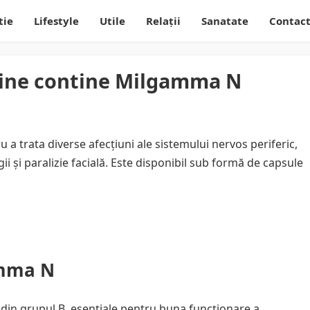
tie
Lifestyle
Utile
Relații
Sanatate
Contac
amine contine Milgamma N
 trata diverse afecțiuni ale sistemului nervos periferic,
gii și paralizie facială. Este disponibil sub formă de capsule
amma N
in grupul B, esențiale pentru buna funcționare a