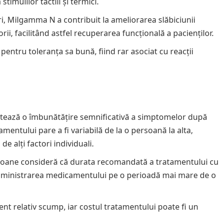
timulilor tactili și termici.
i, Milgamma N a contribuit la ameliorarea slăbiciunii
i, facilitând astfel recuperarea funcțională a pacienților.
ntru toleranța sa bună, fiind rar asociat cu reacții
rtează o îmbunătățire semnificativă a simptomelor după
ntului pare a fi variabilă de la o persoană la alta,
de alți factori individuali.
oane consideră că durata recomandată a tratamentului cu
dministrarea medicamentului pe o perioadă mai mare de o
relativ scump, iar costul tratamentului poate fi un