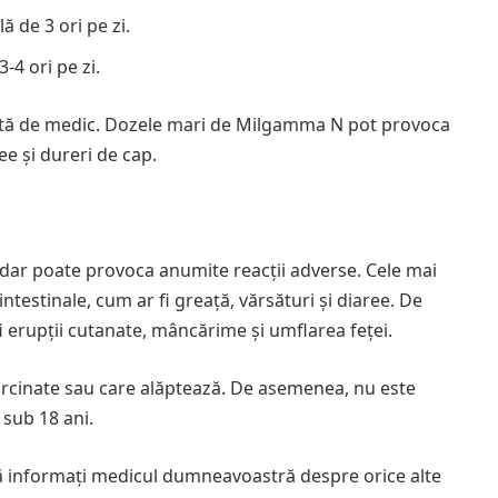
ă de 3 ori pe zi.
-4 ori pe zi.
ată de medic. Dozele mari de Milgamma N pot provoca
ee și dureri de cap.
dar poate provoca anumite reacții adverse. Cele mai
ntestinale, cum ar fi greață, vărsături și diaree. De
i erupții cutanate, mâncărime și umflarea feței.
cinate sau care alăptează. De asemenea, nu este
 sub 18 ani.
ă informați medicul dumneavoastră despre orice alte