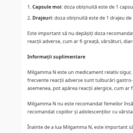
Capsule moi
: doza obișnuită este de 1 capsul
Drajeuri
: doza obișnuită este de 1 drajeu de 3
Este important să nu depășiți doza recomand
reacții adverse, cum ar fi greață, vărsături, diar
Informații suplimentare
Milgamma N este un medicament relativ sigur, 
frecvente reacții adverse sunt tulburări gastro-i
asemenea, pot apărea reacții alergice, cum ar f
Milgamma N nu este recomandat femeilor însăr
recomandat copiilor și adolescenților cu vârsta
Înainte de a lua Milgamma N, este important s