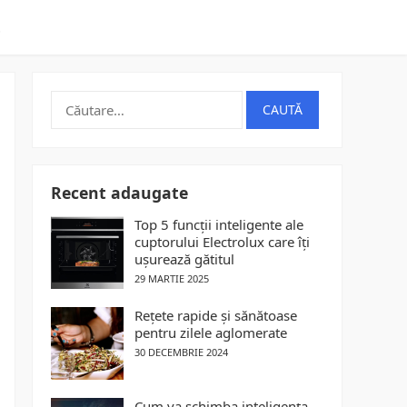
t
Caută
după:
Recent adaugate
Top 5 funcții inteligente ale
cuptorului Electrolux care îți
ușurează gătitul
29 MARTIE 2025
Rețete rapide și sănătoase
pentru zilele aglomerate
30 DECEMBRIE 2024
Cum va schimba inteligența