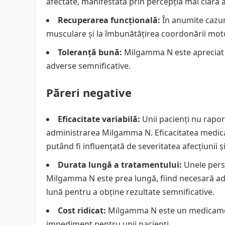
afectate, manifestată prin percepția mai clară a s
Recuperarea funcțională:
În anumite cazur
musculare și la îmbunătățirea coordonării motori
Toleranță bună:
Milgamma N este apreciat pe
adverse semnificative.
Păreri negative
Eficacitate variabilă:
Unii pacienți nu rapo
administrarea Milgamma N. Eficacitatea medicame
putând fi influențată de severitatea afecțiunii și 
Durata lungă a tratamentului:
Unele pers
Milgamma N este prea lungă, fiind necesară a
lună pentru a obține rezultate semnificative.
Cost ridicat:
Milgamma N este un medicament 
impediment pentru unii pacienți.