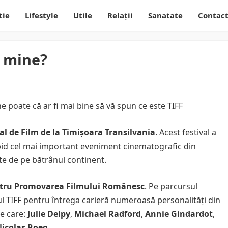
tie
Lifestyle
Utile
Relații
Sanatate
Contac
u mine?
 poate că ar fi mai bine să vă spun ce este TIFF
al de Film de la Timişoara Transilvania
. Acest festival a
rapid cel mai important eveniment cinematografic din
te de pe bătrânul continent.
ntru Promovarea Filmului Românesc
. Pe parcursul
ul TIFF pentru întrega carieră numeroasă personalităţi din
re care:
Julie Delpy
,
Michael Radford
,
Annie Gindardot
,
icolas Roeg
.