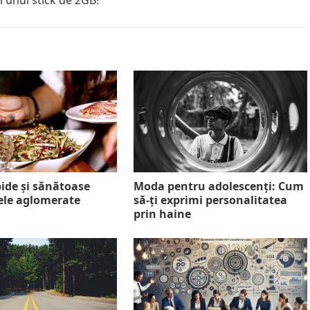
ul unui stick de 2GB!
ide și sănătoase
Moda pentru adolescenți: Cum
lele aglomerate
să-ți exprimi personalitatea
prin haine