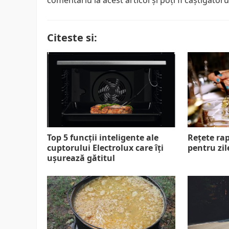
comentariu la acest articol şi poţi fi câştigător
Citeste si:
Top 5 funcții inteligente ale
Rețete rap
cuptorului Electrolux care îți
pentru zi
ușurează gătitul