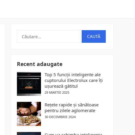
t
Caută
după:
Recent adaugate
Top 5 funcții inteligente ale
cuptorului Electrolux care îți
ușurează gătitul
29 MARTIE 2025
Rețete rapide și sănătoase
pentru zilele aglomerate
30 DECEMBRIE 2024
Cum va schimba inteligența