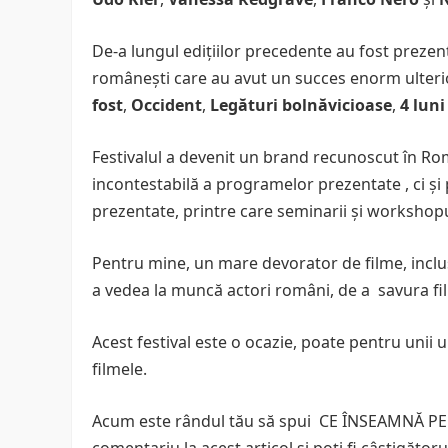
De-a lungul ediţiilor precedente au fost prezen
româneşti care au avut un succes enorm ulteri
fost
,
Occident
,
Legături bolnăvicioase
,
4 luni
Festivalul a devenit un brand recunoscut în Rom
incontestabilă a programelor prezentate , ci 
prezentate, printre care seminarii şi workshopur
Pentru mine, un mare devorator de filme, inclu
a vedea la muncă actori români, de a savura fi
Acest festival este o ocazie, poate pentru unii 
filmele.
Acum este rândul tău să spui CE ÎNSEAMNĂ 