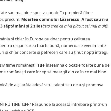
tate sau mai bine spus vizionate în premieră filme
or, precum:
Moartea domnului Lăzărescu
,
A fost sau n-a
 3 săptămâni şi 2 zile
(
ăsta cred că mi-a plăcut cel mai mult
)!
ânia şi chiar în Europa nu doar pentru calitatea
şi pentru organizarea foarte bună, numeroase evenimente
i şi chiar concerte şi petreceri care au ţinut nopţi întregi.
siv filme româneşti, TIFF înseamnă o ocazie foarte bună de
lme româneşti care încep să meargă din ce în ce mai bine.
unică de a-şi arăta adevăratul talent sau de a-şi promova
PENTRU TINE
TIFF
? Răspunde la această întrebare printr-un