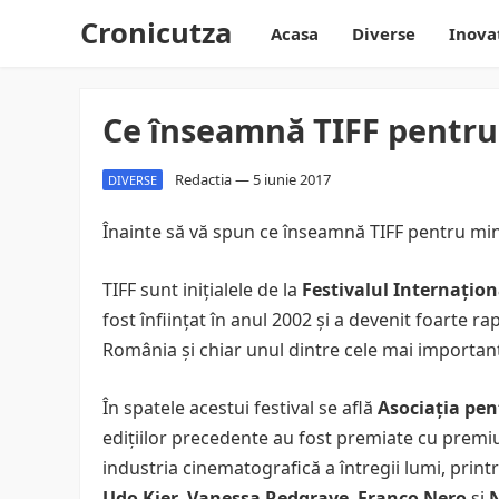
Cronicutza
Acasa
Diverse
Inova
Ce înseamnă TIFF pentr
Redactia
—
5 iunie 2017
DIVERSE
Înainte să vă spun ce înseamnă TIFF pentru mine
TIFF sunt iniţialele de la
Festivalul Internaţion
fost înfiinţat în anul 2002 şi a devenit foarte 
România şi chiar unul dintre cele mai importan
În spatele acestui festival se află
Asociaţia pe
ediţiilor precedente au fost premiate cu premi
industria cinematografică a întregii lumi, print
Udo Kier
,
Vanessa Redgrave
,
Franco Nero
şi
N