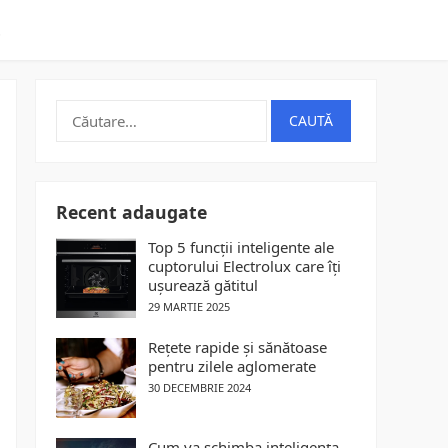
t
Caută
după:
Recent adaugate
Top 5 funcții inteligente ale
cuptorului Electrolux care îți
ușurează gătitul
29 MARTIE 2025
Rețete rapide și sănătoase
pentru zilele aglomerate
30 DECEMBRIE 2024
Cum va schimba inteligența