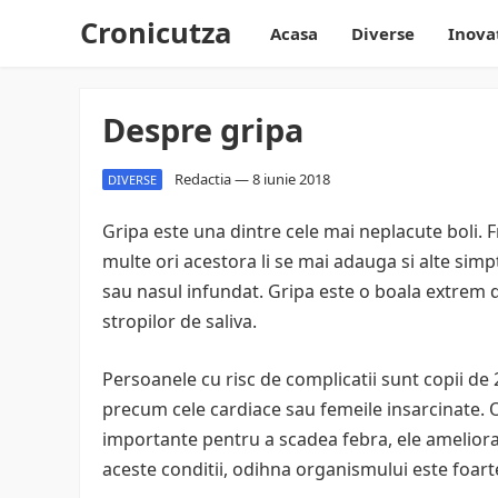
Cronicutza
Acasa
Diverse
Inova
Despre gripa
Redactia
—
8 iunie 2018
DIVERSE
Gripa este una dintre cele mai neplacute boli. F
multe ori acestora li se mai adauga si alte si
sau nasul infundat. Gripa este o boala extrem 
stropilor de saliva.
Persoanele cu risc de complicatii sunt copii de 
precum cele cardiace sau femeile insarcinate.
importante pentru a scadea febra, ele ameliora
aceste conditii, odihna organismului este foart