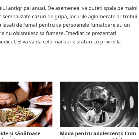
lui antigripal anual. De asemenea, va puteti spala pe maini
t semnalizate cazuri de gripa, locurile aglomerate ar trebui
a va lasati de fumat pentru ca persoanele fumatoare au un
are nu obisnuiesc sa fumeze. Imediat ce prezentati
dicul. El va va da cele mai bune sfaturi cu privire la
ide și sănătoase
Moda pentru adolescenți: Cum