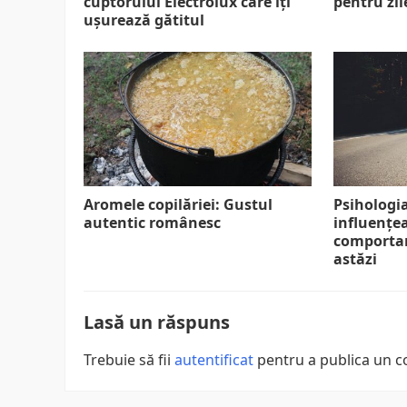
cuptorului Electrolux care îți
pentru zi
ușurează gătitul
Aromele copilăriei: Gustul
Psihologia
autentic românesc
influențe
comportam
astăzi
Lasă un răspuns
Trebuie să fii
autentificat
pentru a publica un c