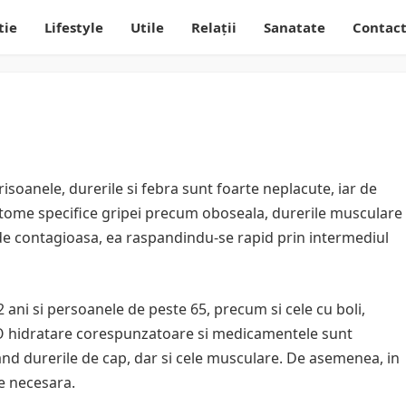
tie
Lifestyle
Utile
Relații
Sanatate
Contac
risoanele, durerile si febra sunt foarte neplacute, iar de
mptome specifice gripei precum oboseala, durerile musculare
de contagioasa, ea raspandindu-se rapid prin intermediul
2 ani si persoanele de peste 65, precum si cele cu boli,
 O hidratare corespunzatoare si medicamentele sunt
nd durerile de cap, dar si cele musculare. De asemenea, in
e necesara.