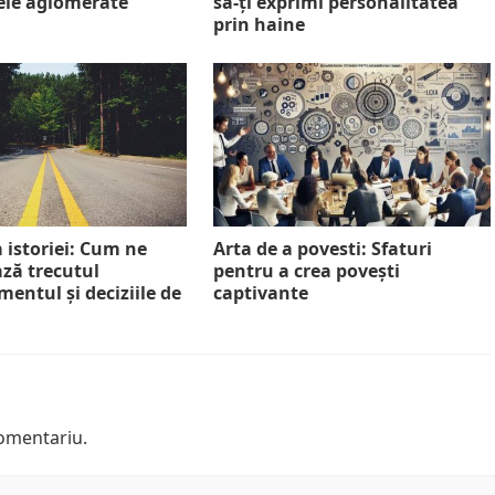
lele aglomerate
să-ți exprimi personalitatea
prin haine
 istoriei: Cum ne
Arta de a povesti: Sfaturi
ază trecutul
pentru a crea povești
entul și deciziile de
captivante
omentariu.