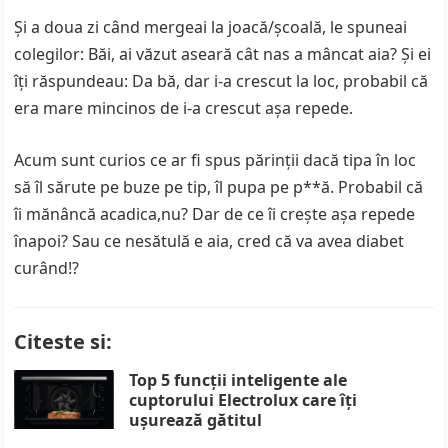
Şi a doua zi când mergeai la joacă/şcoală, le spuneai
colegilor: Băi, ai văzut aseară cât nas a mâncat aia? Şi ei
îţi răspundeau: Da bă, dar i-a crescut la loc, probabil că
era mare mincinos de i-a crescut aşa repede.
Acum sunt curios ce ar fi spus părinţii dacă tipa în loc
să îl sărute pe buze pe tip, îl pupa pe p**ă. Probabil că
îi mănâncă acadica,nu? Dar de ce îi creşte aşa repede
înapoi? Sau ce nesătulă e aia, cred că va avea diabet
curând!?
Citeste si:
Top 5 funcții inteligente ale
cuptorului Electrolux care îți
ușurează gătitul