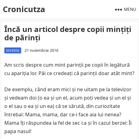
Cronicutza
MENU
Încă un articol despre copii minţiţi
de părinţi
21 noiembrie 2016
DIVERSE
Am scris despre cum mint parinţii pe copii în legătură
cu apariţia lor. Păi ce credeaţi că parinţii doar atât mint?
De exemplu, când eram mici şi ne uitam pe la televizor
şi vedeam doi (o ea şi un el, acum poţi vedea şi un el şi
o el sau o ea şi un ea) că se sărută, din curiozitate
întrebai: Mama, mama, dar ce-i face aia lui nenea?
Mama îţi răspundea la fel de sec ca şi în cazul berzei: Îi
papa nasul!