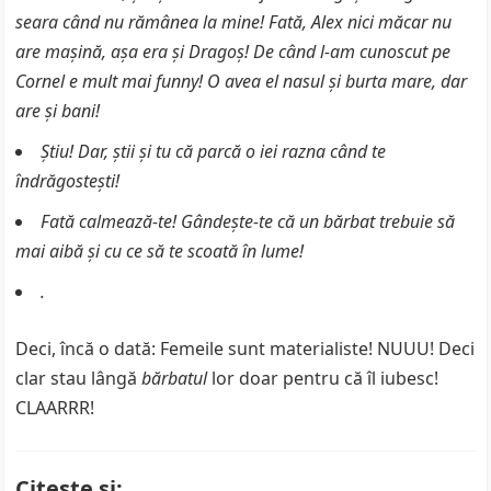
seara când nu rămânea la mine! Fată, Alex nici măcar nu
are maşină, aşa era şi Dragoş! De când l-am cunoscut pe
Cornel e mult mai funny! O avea el nasul şi burta mare, dar
are şi bani!
Ştiu! Dar, ştii şi tu că parcă o iei razna când te
îndrăgosteşti!
Fată calmează-te! Gândeşte-te că un bărbat trebuie să
mai aibă şi cu ce să te scoată în lume!
.
Deci, încă o dată: Femeile sunt materialiste! NUUU! Deci
clar stau lângă
bărbatul
lor doar pentru că îl iubesc!
CLAARRR!
Citeste si: