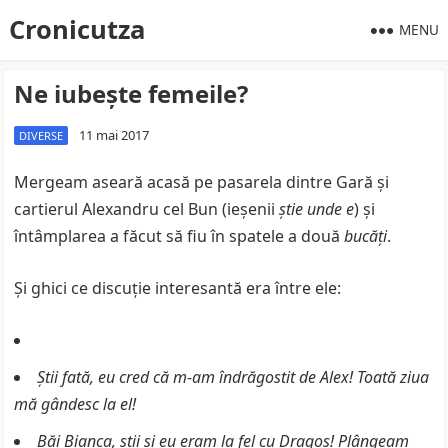
Cronicutza
MENU
Ne iubeşte femeile?
11 mai 2017
DIVERSE
Mergeam aseară acasă pe pasarela dintre Gară şi
cartierul Alexandru cel Bun (ieşenii
ştie unde e
) şi
întâmplarea a făcut să fiu în spatele a două
bucăţi
.
Şi ghici ce discuţie interesantă era între ele:
Ştii fată, eu cred că m-am îndrăgostit de Alex! Toată ziua
mă gândesc la el!
Băi Bianca, ştii şi eu eram la fel cu Dragoş! Plângeam