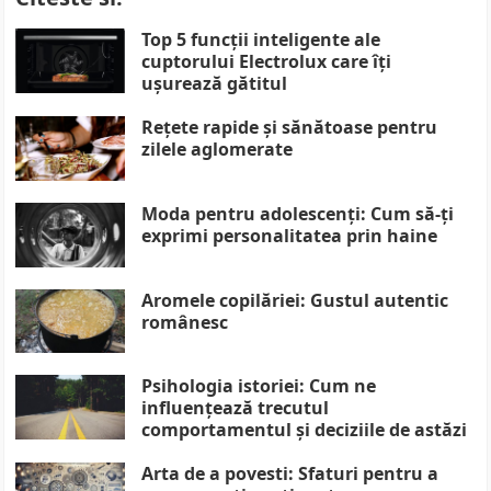
Top 5 funcții inteligente ale
cuptorului Electrolux care îți
ușurează gătitul
Rețete rapide și sănătoase pentru
zilele aglomerate
Moda pentru adolescenți: Cum să-ți
exprimi personalitatea prin haine
Aromele copilăriei: Gustul autentic
românesc
Psihologia istoriei: Cum ne
influențează trecutul
comportamentul și deciziile de astăzi
Arta de a povesti: Sfaturi pentru a