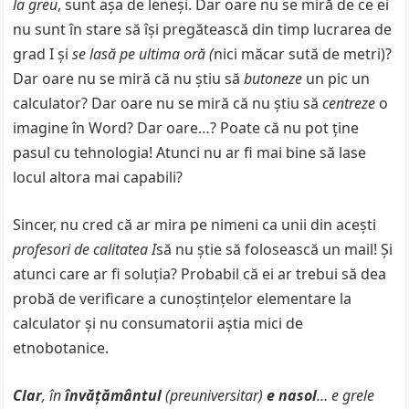
la greu
, sunt aşa de leneşi. Dar oare nu se miră de ce ei
nu sunt în stare să îşi pregătească din timp lucrarea de
grad I şi
se lasă pe ultima oră (
nici măcar sută de metri)?
Dar oare nu se miră că nu ştiu să
butoneze
un pic un
calculator? Dar oare nu se miră că nu ştiu să
centreze
o
imagine în Word? Dar oare…? Poate că nu pot ţine
pasul cu tehnologia! Atunci nu ar fi mai bine să lase
locul altora mai capabili?
Sincer, nu cred că ar mira pe nimeni ca unii din aceşti
profesori de calitatea I
să nu ştie să folosească un mail! Şi
atunci care ar fi soluţia? Probabil că ei ar trebui să dea
probă de verificare a cunoştinţelor elementare la
calculator şi nu consumatorii aştia mici de
etnobotanice.
Clar
, în
învăţământul
(preuniversitar)
e nasol
… e grele