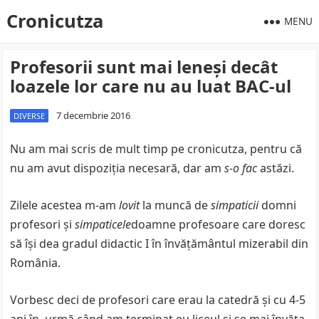
Cronicutza
MENU
Profesorii sunt mai leneşi decât
loazele lor care nu au luat BAC-ul
7 decembrie 2016
DIVERSE
Nu am mai scris de mult timp pe cronicutza, pentru că
nu am avut dispoziţia necesară, dar am
s-o fac
astăzi.
Zilele acestea m-am
lovit
la muncă de
simpaticii
domni
profesori şi
simpaticele
doamne profesoare care doresc
să îşi dea gradul didactic I în învăţământul mizerabil din
România.
Vorbesc deci de profesori care erau la catedră şi cu 4-5