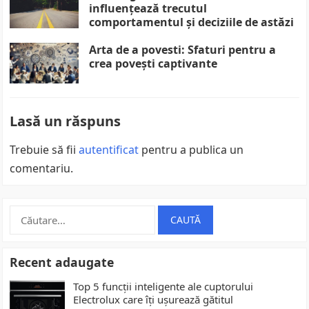
influențează trecutul
comportamentul și deciziile de astăzi
Arta de a povesti: Sfaturi pentru a
crea povești captivante
Lasă un răspuns
Trebuie să fii
autentificat
pentru a publica un
comentariu.
Caută
după:
Recent adaugate
Top 5 funcții inteligente ale cuptorului
Electrolux care îți ușurează gătitul