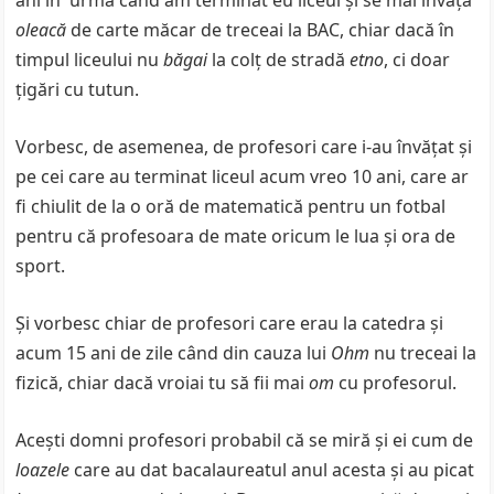
ani în urmă când am terminat eu liceul şi se mai învăţa
oleacă
de carte măcar de treceai la BAC, chiar dacă în
timpul liceului nu
băgai
la colţ de stradă
etno
, ci doar
ţigări cu tutun.
Vorbesc, de asemenea, de profesori care i-au învăţat şi
pe cei care au terminat liceul acum vreo 10 ani, care ar
fi chiulit de la o oră de matematică pentru un fotbal
pentru că profesoara de mate oricum le lua şi ora de
sport.
Şi vorbesc chiar de profesori care erau la catedra şi
acum 15 ani de zile când din cauza lui
Ohm
nu treceai la
fizică, chiar dacă vroiai tu să fii mai
om
cu profesorul.
Aceşti domni profesori probabil că se miră şi ei cum de
loazele
care au dat bacalaureatul anul acesta şi au picat