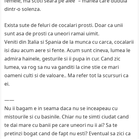
femeie, ma scoti seara pe alee” – manea care duduia
dintr-o solenza.
Exista sute de feluri de cocalari prosti. Doar ca unii
sunt asa de prosti ca uneori ramai uimit.
Veniti din Italia si Spania de la munca cu carca, cocalarii
isi dau acum aere si fente. Acum sunt cineva, lumea le
admira hainele, gesturile si ii pupa in cur. Cand zic
lumea, va rog sa nu va ganditi la cine stie ce mari
oameni culti si de valoare.. Ma refer tot la scursuri ca
ei.
——
Nu ii bagam e in seama daca nu se inceapeau cu
mistourile si cu basinile. Chiar nu te simti ciudat cand
te dai mare cu banii pe care uneori nu ii ai? Sa te
pretinzi bogat cand de fapt nu esti? Eventual sa zici ca