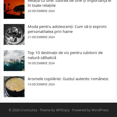
Relația cu sine: Iubirea de sine și importanța ei
în toate relațiile
24 DECEMBRIE 2024
Moda pentru adolescenți: Cum să-ți exprimi
personalitatea prin haine
21 DECEMBRIE 2024
Top 10 destinații de vis pentru iubitorii de
natură sălbatică
18 DECEMBRIE 2024
Aromele copilăriei: Gustul autentic românesc
14 DECEMBRIE 2024
© 2026
Cronicutza
- Theme by
WPEnjoy
· Powered by
WordPress