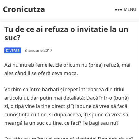
Cronicutza
MENU
Tu de ce ai refuza o invitatie la un
suc?
8 ianuarie 2017
DIVERSE
Azi nu întreb femeile. Ele oricum nu (prea) refuză, mai
ales când li se oferă ceva moca.
Vorbim ca între bărbaţi şi repet întrebarea din titlul
articolului, dar puţin mai detaliată: Dacă într-o (bună)
zi, o tipă vine la tine direct şi îţi spune că vrea să facă
cunoştinţă cu tine, şi după aceea, îţi spune că vrea să
meargă la un suc cu tine, ce faci? Te bagi sau nu?