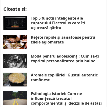
Citeste si:
Top 5 funcții inteligente ale
cuptorului Electrolux care îți
ușurează gătitul
Rețete rapide și sănătoase pentru
zilele aglomerate
Moda pentru adolescenți: Cum să-ți
exprimi personalitatea prin haine
Aromele copilăriei: Gustul autentic
românesc
Psihologia istoriei: Cum ne
influențează trecutul
comportamentul și deciziile de astăzi