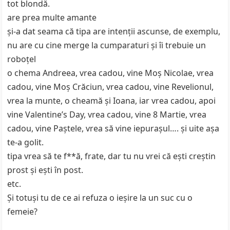
tot blondă.
are prea multe amante
şi-a dat seama că tipa are intenţii ascunse, de exemplu,
nu are cu cine merge la cumparaturi şi îi trebuie un
roboţel
o chema Andreea, vrea cadou, vine Moş Nicolae, vrea
cadou, vine Moş Crăciun, vrea cadou, vine Revelionul,
vrea la munte, o cheamă şi Ioana, iar vrea cadou, apoi
vine Valentine’s Day, vrea cadou, vine 8 Martie, vrea
cadou, vine Paştele, vrea să vine iepuraşul…. şi uite aşa
te-a golit.
tipa vrea să te f**ă, frate, dar tu nu vrei că eşti creştin
prost şi eşti în post.
etc.
Şi totuşi tu de ce ai refuza o ieşire la un suc cu o
femeie?