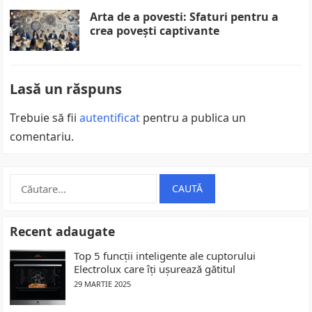
Arta de a povesti: Sfaturi pentru a
crea povești captivante
Lasă un răspuns
Trebuie să fii
autentificat
pentru a publica un
comentariu.
Caută
după:
Recent adaugate
Top 5 funcții inteligente ale cuptorului
Electrolux care îți ușurează gătitul
29 MARTIE 2025