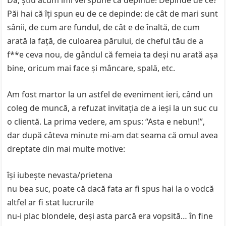
Da, ştiu acum îmi vei spune că depinde! Depinde de ce?
Păi hai că îţi spun eu de ce depinde: de cât de mari sunt
sânii, de cum are fundul, de cât e de înaltă, de cum
arată la faţă, de culoarea părului, de cheful tău de a
f**e ceva nou, de gândul că femeia ta deşi nu arată aşa
bine, oricum mai face şi mâncare, spală, etc.
Am fost martor la un astfel de eveniment ieri, când un
coleg de muncă, a refuzat invitaţia de a ieşi la un suc cu
o clientă. La prima vedere, am spus: “Asta e nebun!”,
dar după câteva minute mi-am dat seama că omul avea
dreptate din mai multe motive:
îşi iubeşte nevasta/prietena
nu bea suc, poate că dacă fata ar fi spus hai la o vodcă
altfel ar fi stat lucrurile
nu-i plac blondele, deşi asta parcă era vopsită… în fine