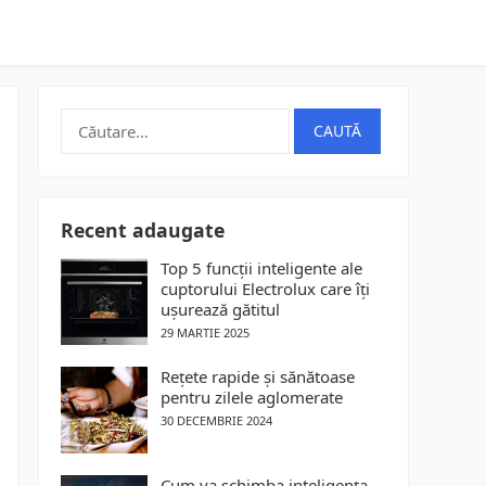
t
Caută
după:
Recent adaugate
Top 5 funcții inteligente ale
cuptorului Electrolux care îți
ușurează gătitul
29 MARTIE 2025
Rețete rapide și sănătoase
pentru zilele aglomerate
30 DECEMBRIE 2024
Cum va schimba inteligența