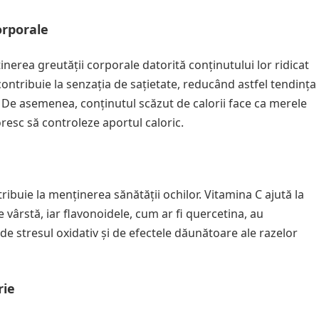
orporale
nerea greutății corporale datorită conținutului lor ridicat
e contribuie la senzația de sațietate, reducând astfel tendința
De asemenea, conținutul scăzut de calorii face ca merele
resc să controleze aportul caloric.
ribuie la menținerea sănătății ochilor. Vitamina C ajută la
ârstă, iar flavonoidele, cum ar fi quercetina, au
de stresul oxidativ și de efectele dăunătoare ale razelor
rie