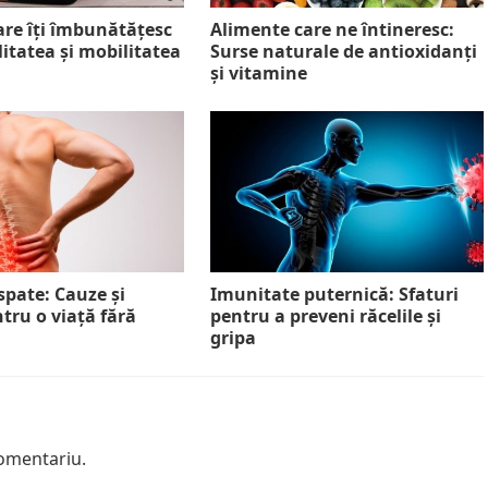
care îți îmbunătățesc
Alimente care ne întineresc:
itatea și mobilitatea
Surse naturale de antioxidanți
și vitamine
spate: Cauze și
Imunitate puternică: Sfaturi
ntru o viață fără
pentru a preveni răcelile și
gripa
omentariu.