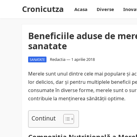
Cronicutza
Acasa
Diverse
Inova
Beneficiile aduse de mer
sanatate
Redactia
—
1 aprilie 2018
SANATATE
Merele sunt unul dintre cele mai populare și ac
lor delicios, dar și pentru multiplele beneficii 
consumate în diverse forme, merele sunt o surs
contribuie la menținerea sănătății optime.
Continut
Compoziția Nutrițională a Mere