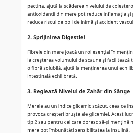
pectina, ajută la scăderea nivelului de colester
antioxidanții din mere pot reduce inflamația și 
reduce riscul de boli de inimă și accident vascu
2. Sprijinirea Digestiei
Fibrele din mere joacă un rol esențial în mențin
la creșterea volumului de scaune și facilitează t
o fibră solubilă, ajută la menținerea unui echilib
intestinală echilibrată.
3. Reglează Nivelul de Zahăr din Sânge
Merele au un indice glicemic scăzut, ceea ce în
provoca creșteri bruște ale glicemiei. Acest lu
tip 2 sau pentru cei care doresc să-și mențină n
mere pot îmbunătăți sensibilitatea la insulină.