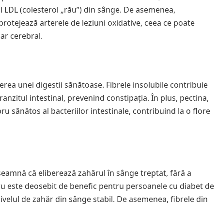
ol LDL (colesterol „rău”) din sânge. De asemenea,
protejează arterele de leziuni oxidative, ceea ce poate
lar cerebral.
erea unei digestii sănătoase. Fibrele insolubile contribuie
ranzitul intestinal, prevenind constipația. În plus, pectina,
ru sănătos al bacteriilor intestinale, contribuind la o flore
seamnă că eliberează zahărul în sânge treptat, fără a
cru este deosebit de benefic pentru persoanele cu diabet de
ivelul de zahăr din sânge stabil. De asemenea, fibrele din