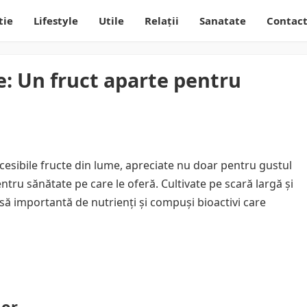
tie
Lifestyle
Utile
Relații
Sanatate
Contac
e: Un fruct aparte pentru
cesibile fructe din lume, apreciate nu doar pentru gustul
pentru sănătate pe care le oferă. Cultivate pe scară largă și
ă importantă de nutrienți și compuși bioactivi care
lor