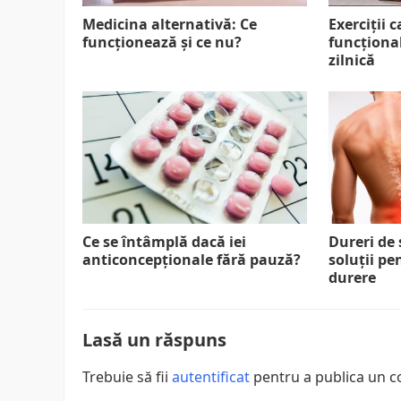
Medicina alternativă: Ce
Exerciții 
funcționează și ce nu?
funcțional
zilnică
Ce se întâmplă dacă iei
Dureri de 
anticoncepționale fără pauză?
soluții pe
durere
Lasă un răspuns
Trebuie să fii
autentificat
pentru a publica un c