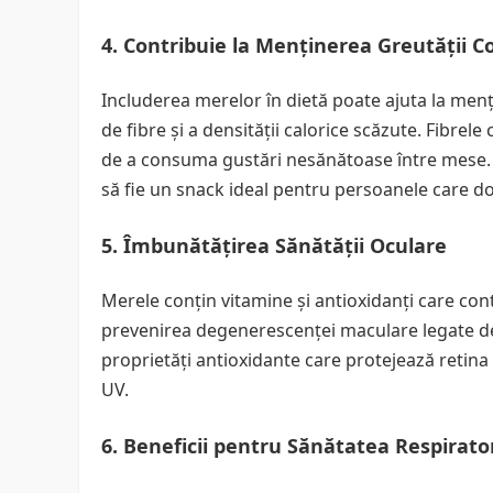
4. Contribuie la Menținerea Greutății C
Includerea merelor în dietă poate ajuta la menți
de fibre și a densității calorice scăzute. Fibrel
de a consuma gustări nesănătoase între mese. 
să fie un snack ideal pentru persoanele care do
5. Îmbunătățirea Sănătății Oculare
Merele conțin vitamine și antioxidanți care cont
prevenirea degenerescenței maculare legate de v
proprietăți antioxidante care protejează retina 
UV.
6. Beneficii pentru Sănătatea Respirato