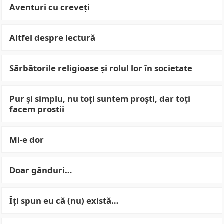
Aventuri cu creveți
Altfel despre lectură
Sărbătorile religioase și rolul lor în societate
Pur și simplu, nu toți suntem proști, dar toți
facem prostii
Mi-e dor
Doar gânduri…
Îți spun eu că (nu) există…